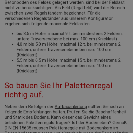
Betonboden des Feldes gelagert werden, sind bei der Feldlast
nicht zu berücksichtigen. Als Feld (Regalfeld) wird der Bereich
zwischen zwei Regalständern bezeichnet. Für die
verschiedenen Regalständer aus unserem Konfigurator
ergeben sich folgende maximale Feldlasten:
bis 3,5 m Höhe: maximal 9 t, bei mindestens 2 Feldern,
untere Traversenebene bei max. 100 cm (Knicklast)
4,0 m bis 5,0 m Höhe: maximal 12 t, bei mindestens 2
Feldern, untere Traversenebene bei max. 100 cm
(Knicklast)
5,5 m bis 6,5 m Höhe: maximal 15 t, bei mindestens 2
Feldern, untere Traversenebene bei max. 100 cm
(Knicklast)
So bauen Sie Ihr Palettenregal
richtig auf.
Neben dem Befolgen der
Aufbauanleitung
sollten Sie sich an
folgende Empfehlungen halten: Prüfen Sie die Beschaffenheit
und Statik des Bodens. Kann dieser das Gewicht eines
beladenen Palettenregals tragen? Ist der Boden eben? Gemäß
DIN EN 15635 müssen Palettenregale mit Bodenankern im