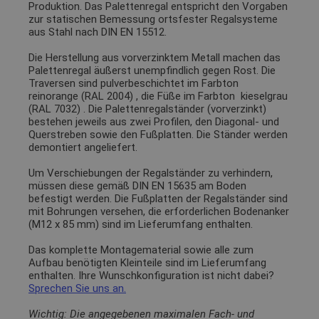
Produktion. Das Palettenregal entspricht den Vorgaben
zur statischen Bemessung ortsfester Regalsysteme
aus Stahl nach DIN EN 15512.
Die Herstellung aus vorverzinktem Metall machen das
Palettenregal äußerst unempfindlich gegen Rost. Die
Traversen sind pulverbeschichtet im Farbton
reinorange (RAL 2004)
, die Füße im Farbton
kieselgrau
(RAL 7032)
. Die Palettenregalständer (vorverzinkt)
bestehen jeweils aus zwei Profilen, den Diagonal- und
Querstreben sowie den Fußplatten. Die Ständer werden
demontiert angeliefert.
Um Verschiebungen der Regalständer zu verhindern,
müssen diese gemäß DIN EN 15635 am Boden
befestigt werden. Die Fußplatten der Regalständer sind
mit Bohrungen versehen, die erforderlichen Bodenanker
(M12 x 85 mm) sind im Lieferumfang enthalten.
Das komplette Montagematerial sowie alle zum
Aufbau benötigten Kleinteile sind im Lieferumfang
enthalten. Ihre Wunschkonfiguration ist nicht dabei?
Sprechen Sie uns an.
Wichtig: Die angegebenen maximalen Fach- und