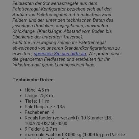
Feldlasten der Schwerlastregale aus dem
Palettenregal-Konfigurator beziehen sich auf den
Aufbau von Palettenegalen mit mindestens zwei
Feldern und der, unter den technischen Daten des
jeweiligen Produktes angegebenen, maximalen
Knicklänge. (Knicklänge: Abstand vom Boden bis
Oberkante der untersten Traverse).
Falls Sie in Erwägung ziehen Ihr Palettenregal
abweichend von unseren Standardkonfigurationen zu
erweitern,
sprechen Sie uns bitte an.
Wir prüfen dann
die geänderten Feldlasten und erarbeiten für Ihr
Industrieregal gerne Lösungsvorschläge.
Technische Daten
Höhe: 4,5 m
Länge: 25,3 m
Tiefe: 1,1 m
Palettenplätze: 135
Fachebenen: 4
Regalständer (vorverzinkt): 10 Ständer ERU
100A20-USZ50-4500
9 Felder á 2,7 m
maximale Fachlast 3.000 kg (1.000 kg pro Palette