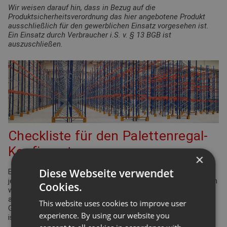
Wir weisen darauf hin, dass in Bezug auf die
Produktsicherheitsverordnung das hier angebotene Produkt
ausschließlich für den gewerblichen Einsatz vorgesehen ist.
Ein Einsatz durch Verbraucher i.S. v. § 13 BGB ist
auszuschließen.
Checkliste für den Palettenregal-
Konfigurator
×
Diese Webseite verwendet
Bei der Planung Ihrer Regalanlage für Palettenregale gibt es
jede Menge Punkte zu überprüfen und einzuhalten. Viele davon
Cookies.
werden durch die Arbeitsstättenverordnung geregelt. Aber
auch Ergonomie und Effizienz spielen eine bedeutende Rolle.
This website uses cookies to improve user
Gleiches gilt für die Funktionsdefinition des Lagers: Wie hoch
experience. By using our website you
ist der Warenumschlag? Wie groß ist die Produktvielfalt?