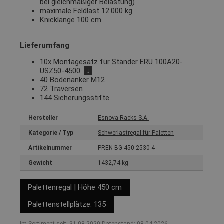
bei gleichmäßiger Belastung)
maximale Feldlast 12.000 kg
Knicklänge 100 cm
Lieferumfang
10x Montagesatz für Ständer ERU 100A20-
USZ50-4500
↓
40 Bodenanker M12
72 Traversen
144 Sicherungsstifte
Hersteller
Esnova Racks S.A.
Kategorie / Typ
Schwerlastregal für Paletten
Artikelnummer
PREN-BG-450-2530-4
Gewicht
1432,74 kg
Palettenregal | Höhe 450 cm
Palettenstellplätze: 135