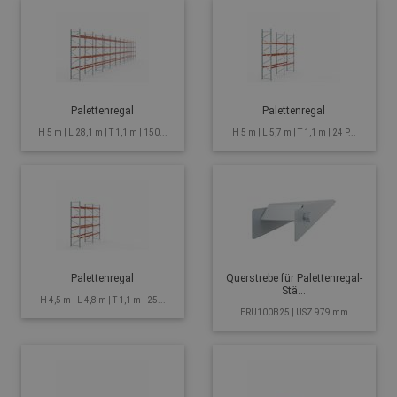
Palettenregal
Palettenregal
H 5 m | L 28,1 m | T 1,1 m | 150...
H 5 m | L 5,7 m | T 1,1 m | 24 P...
Palettenregal
Querstrebe für Palettenregal-
Stä...
H 4,5 m | L 4,8 m | T 1,1 m | 25...
ERU100B25 | USZ 979 mm