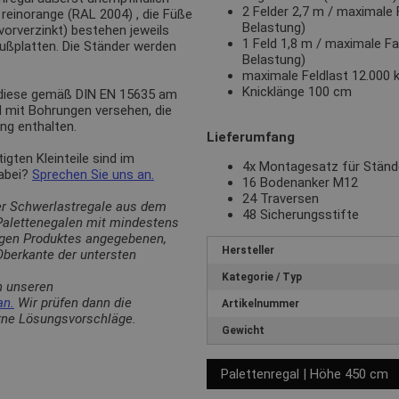
2 Felder 2,7 m / maximale 
n
reinorange (RAL 2004)
, die Füße
Belastung)
(vorverzinkt) bestehen jeweils
1 Feld 1,8 m / maximale Fa
Fußplatten. Die Ständer werden
Belastung)
maximale Feldlast 12.000 
Knicklänge 100 cm
 diese gemäß DIN EN 15635 am
d mit Bohrungen versehen, die
ng enthalten.
Lieferumfang
ten Kleinteile sind im
4x Montagesatz für Stän
dabei?
Sprechen Sie uns an.
16 Bodenanker M12
24 Traversen
er Schwerlastregale aus dem
48 Sicherungsstifte
 Palettenegalen mit mindestens
ligen Produktes angegebenen,
Hersteller
berkante der untersten
Kategorie / Typ
n unseren
an.
Wir prüfen dann die
Artikelnummer
erne Lösungsvorschläge.
Gewicht
Palettenregal | Höhe 450 cm