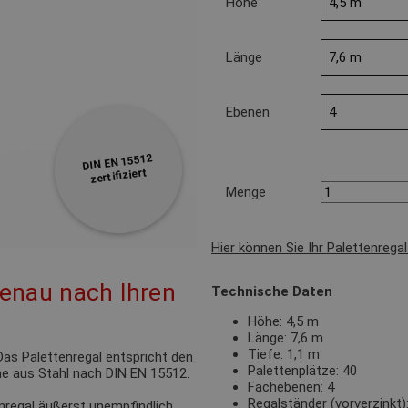
Höhe
Länge
Ebenen
DIN EN 15512
zertifiziert
Menge
Hier können Sie Ihr Palettenrega
genau nach Ihren
Technische Daten
Höhe: 4,5 m
Länge: 7,6 m
Tiefe: 1,1 m
as Palettenregal entspricht den
Palettenplätze: 40
e aus Stahl nach DIN EN 15512.
Fachebenen: 4
Regalständer (vorverzink
nregal äußerst unempfindlich