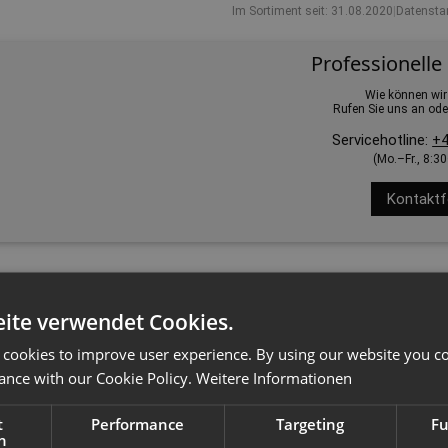
Im Sortiment seit: 31.08.2020
|
Datensta
Professionelle
Wie können wir
Rufen Sie uns an ode
Servicehotline:
+4
(Mo.–Fr., 8:3
Kontaktf
erordnung das hier angebotene Produkt ausschließlich für den gewerb
ite verwendet Cookies.
 cookies to improve user experience. By using our website you co
ance with our Cookie Policy.
Weitere Informationen
t
Performance
Targeting
Fu
h