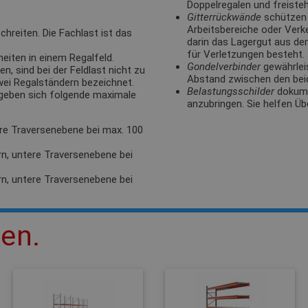
Doppelregalen und freisteh
Gitterrückwände
schützen 
Arbeitsbereiche oder Verk
hreiten. Die Fachlast ist das
darin das Lagergut aus de
für Verletzungen besteht.
eiten in einem Regalfeld.
Gondelverbinder
gewährlei
, sind bei der Feldlast nicht zu
Abstand zwischen den bei
zwei Regalständern bezeichnet.
Belastungsschilder
dokumen
rgeben sich folgende maximale
anzubringen. Sie helfen Üb
ere Traversenebene bei max. 100
rn, untere Traversenebene bei
rn, untere Traversenebene bei
len.