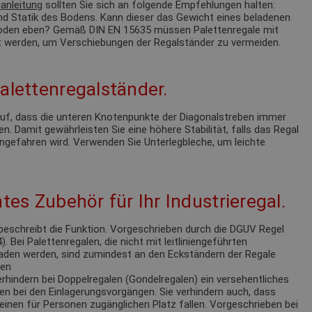
anleitung
sollten Sie sich an folgende Empfehlungen halten:
nd Statik des Bodens. Kann dieser das Gewicht eines beladenen
 Boden eben? Gemäß DIN EN 15635 müssen Palettenregale mit
 werden, um Verschiebungen der Regalständer zu vermeiden.
alettenregalständer.
 auf, dass die unteren Knotenpunkte der Diagonalstreben immer
n. Damit gewährleisten Sie eine höhere Stabilität, falls das Regal
ngefahren wird. Verwenden Sie Unterlegbleche, um leichte
tes Zubehör für Ihr Industrieregal.
eschreibt die Funktion. Vorgeschrieben durch die DGUV Regel
 Bei Palettenregalen, die nicht mit leitliniengeführten
laden werden, sind zumindest an den Eckständern der Regale
ren
rhindern bei Doppelregalen (Gondelregalen) ein versehentliches
en bei den Einlagerungsvorgängen. Sie verhindern auch, dass
einen für Personen zugänglichen Platz fallen. Vorgeschrieben bei