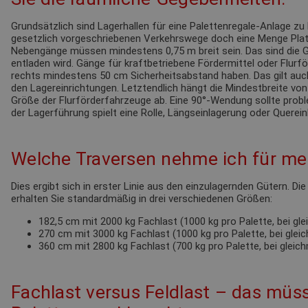
Grundsätzlich sind Lagerhallen für eine Palettenregale-Anlage zu 
gesetzlich vorgeschriebenen Verkehrswege doch eine Menge Pla
Nebengänge müssen mindestens 0,75 m breit sein. Das sind die G
entladen wird. Gänge für kraftbetriebene Fördermittel oder Flur
rechts mindestens 50 cm Sicherheitsabstand haben. Das gilt au
den Lagereinrichtungen. Letztendlich hängt die Mindestbreite von
Größe der Flurförderfahrzeuge ab. Eine 90°-Wendung sollte probl
der Lagerführung spielt eine Rolle, Längseinlagerung oder Querein
Welche Traversen nehme ich für mei
Dies ergibt sich in erster Linie aus den einzulagernden Gütern. Di
erhalten Sie standardmäßig in drei verschiedenen Größen:
182,5 cm mit 2000 kg Fachlast (1000 kg pro Palette, bei gl
270 cm mit 3000 kg Fachlast (1000 kg pro Palette, bei glei
360 cm mit 2800 kg Fachlast (700 kg pro Palette, bei gleic
Fachlast versus Feldlast – das müss