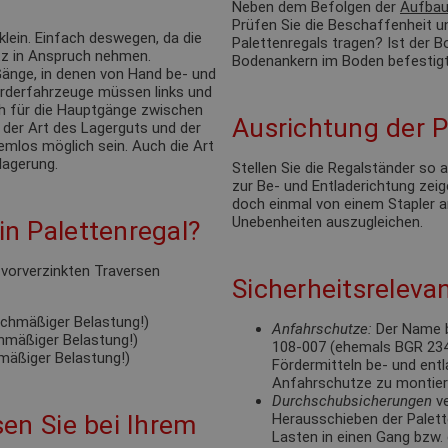
Neben dem Befolgen der
Aufbau
Prüfen Sie die Beschaffenheit u
klein. Einfach deswegen, da die
Palettenregals tragen? Ist der
tz in Anspruch nehmen.
Bodenankern im Boden befestigt
änge, in denen von Hand be- und
förderfahrzeuge müssen links und
ch für die Hauptgänge zwischen
Ausrichtung der P
 der Art des Lagerguts und der
emlos möglich sein. Auch die Art
lagerung.
Stellen Sie die Regalständer so
zur Be- und Entladerichtung zeige
doch einmal von einem Stapler a
Unebenheiten auszugleichen.
n Palettenregal?
e vorverzinkten Traversen
Sicherheitsrelevan
eichmäßiger Belastung!)
Anfahrschutze:
Der Name b
chmäßiger Belastung!)
108-007 (ehemals BGR 234).
hmäßiger Belastung!)
Fördermitteln be- und ent
Anfahrschutze zu montie
Durchschubsicherungen
ve
en Sie bei Ihrem
Herausschieben der Palett
Lasten in einen Gang bzw. 