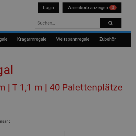
Login
Warenkorb anzeigen
0
gale
Kragarmregale
Weitspannregale
Zubehör
gal
 m | T 1,1 m | 40 Palettenplätze
ersand