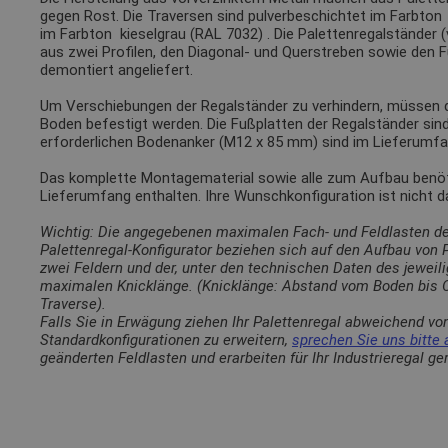
gegen Rost. Die Traversen sind pulverbeschichtet im Farbto
im Farbton
kieselgrau (RAL 7032)
. Die Palettenregalständer 
aus zwei Profilen, den Diagonal- und Querstreben sowie den 
demontiert angeliefert.
Um Verschiebungen der Regalständer zu verhindern, müssen
Boden befestigt werden. Die Fußplatten der Regalständer sin
erforderlichen Bodenanker (M12 x 85 mm) sind im Lieferumfa
Das komplette Montagematerial sowie alle zum Aufbau benötig
Lieferumfang enthalten. Ihre Wunschkonfiguration ist nicht 
Wichtig: Die angegebenen maximalen Fach- und Feldlasten d
Palettenregal-Konfigurator beziehen sich auf den Aufbau von
zwei Feldern und der, unter den technischen Daten des jewei
maximalen Knicklänge. (Knicklänge: Abstand vom Boden bis O
Traverse).
Falls Sie in Erwägung ziehen Ihr Palettenregal abweichend vo
Standardkonfigurationen zu erweitern,
sprechen Sie uns bitte 
geänderten Feldlasten und erarbeiten für Ihr Industrieregal g