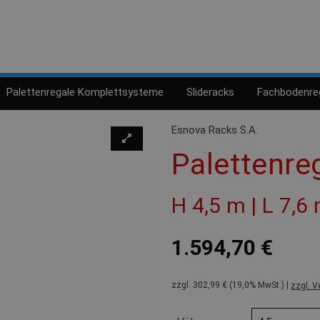
Palettenregale Komplettsysteme
Slideracks
Fachbodenre
Esnova Racks S.A.
Palettenre
H 4,5 m | L 7,6
1.594,70 €
zzgl. 302,99 € (19,0% MwSt.) |
zzgl. V