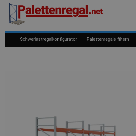
Schwerlastregalkonfigurator
Palettenregale filtern