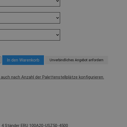
Unverbindliches Angebot anfordern
l auch nach Anzahl der Palettenstellplätze konfigurieren.
t): 4 Ständer ERU 100A20-USZ50-4500