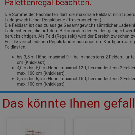
Palettenregal beachten.
Die Summe der Fachlasten darf die maximale Feldlast nicht übersc
Ladegewicht einer Regalebene (Traversenebene).
Die Feldlast ist das zulässige Gesamtgewicht sämtlicher Ladeeinh
Ladeeinheiten, die auf dem Betonboden des Feldes gelagert werden
berücksichtigen. Als Feld (Regalfeld) wird der Bereich zwischen 
Für die verschiedenen Regalständer aus unserem Konfigurator e
Feldlasten:
bis 3,5 m Höhe: maximal 9 t, bei mindestens 2 Feldern, unt
cm (Knicklast)
4,0 m bis 5,0 m Höhe: maximal 12 t, bei mindestens 2 Felde
max. 100 cm (Knicklast)
5,5 m bis 6,5 m Höhe: maximal 15 t, bei mindestens 2 Felde
max. 100 cm (Knicklast)
Das könnte Ihnen gefal