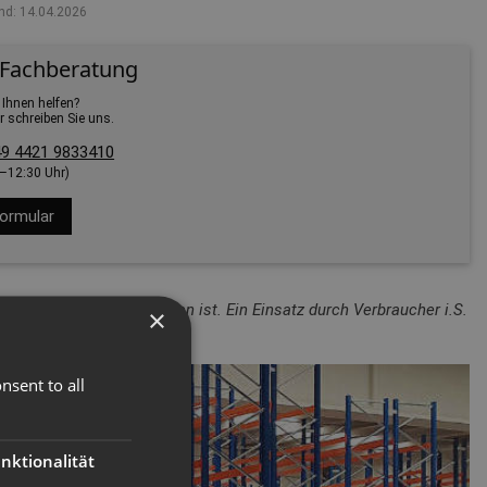
nd: 14.04.2026
 Fachberatung
 Ihnen helfen?
r schreiben Sie uns.
9 4421 9833410
0–12:30 Uhr)
ormular
lichen Einsatz vorgesehen ist. Ein Einsatz durch Verbraucher i.S.
×
nsent to all
nktionalität