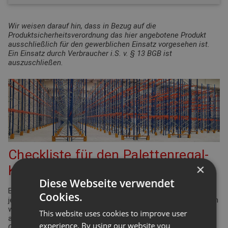
Wir weisen darauf hin, dass in Bezug auf die
Produktsicherheitsverordnung das hier angebotene Produkt
ausschließlich für den gewerblichen Einsatz vorgesehen ist.
Ein Einsatz durch Verbraucher i.S. v. § 13 BGB ist
auszuschließen.
Checkliste für den Palettenregal-
×
Konfigurator
Diese Webseite verwendet
Bei der Planung Ihrer Regalanlage für Palettenregale gibt es
Cookies.
jede Menge Punkte zu überprüfen und einzuhalten. Viele davon
werden durch die Arbeitsstättenverordnung geregelt. Aber
This website uses cookies to improve user
auch Ergonomie und Effizienz spielen eine bedeutende Rolle.
experience. By using our website you
Gleiches gilt für die Funktionsdefinition des Lagers: Wie hoch