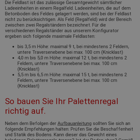
Die Feldlast ist das zulässige Gesamtgewicht sämtlicher
Ladeeinheiten in einem Regalfeld. Ladeeinheiten, die auf dem
Betonboden des Feldes gelagert werden, sind bei der Feldlast
nicht zu berücksichtigen. Als Feld (Regalfeld) wird der Bereich
zwischen zwei Regalständern bezeichnet. Für die
verschiedenen Regalständer aus unserem Konfigurator
ergeben sich folgende maximale Feldlasten:
bis 3,5 m Höhe: maximal 9 t, bei mindestens 2 Feldern,
untere Traversenebene bei max. 100 cm (Knicklast)
4,0 m bis 5,0 m Höhe: maximal 12 t, bei mindestens 2
Feldern, untere Traversenebene bei max. 100 cm
(Knicklast)
5,5 m bis 6,5 m Höhe: maximal 15 t, bei mindestens 2
Feldern, untere Traversenebene bei max. 100 cm
(Knicklast)
So bauen Sie Ihr Palettenregal
richtig auf.
Neben dem Befolgen der
Aufbauanleitung
sollten Sie sich an
folgende Empfehlungen halten: Prüfen Sie die Beschaffenheit
und Statik des Bodens. Kann dieser das Gewicht eines