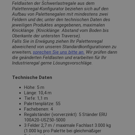
Feldlasten der Schwerlastregale aus dem
Palettenregal-Konfigurator beziehen sich auf den
Aufbau von Palettenegalen mit mindestens zwei
Feldern und der, unter den technischen Daten des
jeweiligen Produktes angegebenen, maximalen
Knicklänge. (Knicklänge: Abstand vom Boden bis
Oberkante der untersten Traverse).
Falls Sie in Erwägung ziehen Ihr Palettenregal
abweichend von unseren Standardkonfigurationen zu
erweitern,
sprechen Sie uns bitte an.
Wir prüfen dann
die geänderten Feldlasten und erarbeiten für Ihr
Industrieregal gerne Lösungsvorschläge.
Technische Daten
Höhe: 5 m
Länge: 10,4 m
Tiefe: 1,1 m
Palettenplätze: 55
Fachebenen: 4
Regalständer (vorverzinkt): 5 Ständer ERU
100A20-USZ50-5000
3 Felder 2,7 m / maximale Fachlast 3.000 kg
(1.000 kg pro Palette bei gleichmäßiger