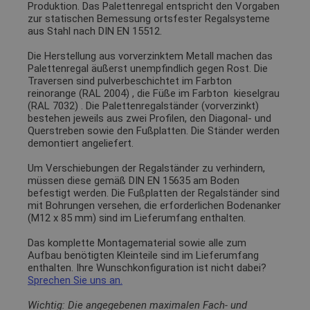
Produktion. Das Palettenregal entspricht den Vorgaben
zur statischen Bemessung ortsfester Regalsysteme
aus Stahl nach DIN EN 15512.
Die Herstellung aus vorverzinktem Metall machen das
Palettenregal äußerst unempfindlich gegen Rost. Die
Traversen sind pulverbeschichtet im Farbton
reinorange (RAL 2004)
, die Füße im Farbton
kieselgrau
(RAL 7032)
. Die Palettenregalständer (vorverzinkt)
bestehen jeweils aus zwei Profilen, den Diagonal- und
Querstreben sowie den Fußplatten. Die Ständer werden
demontiert angeliefert.
Um Verschiebungen der Regalständer zu verhindern,
müssen diese gemäß DIN EN 15635 am Boden
befestigt werden. Die Fußplatten der Regalständer sind
mit Bohrungen versehen, die erforderlichen Bodenanker
(M12 x 85 mm) sind im Lieferumfang enthalten.
Das komplette Montagematerial sowie alle zum
Aufbau benötigten Kleinteile sind im Lieferumfang
enthalten. Ihre Wunschkonfiguration ist nicht dabei?
Sprechen Sie uns an.
Wichtig: Die angegebenen maximalen Fach- und