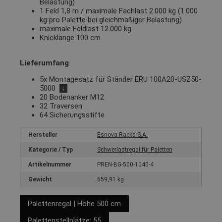
Belastung)
1 Feld 1,8 m / maximale Fachlast 2.000 kg (1.000
kg pro Palette bei gleichmäßiger Belastung)
maximale Feldlast 12.000 kg
Knicklänge 100 cm
Lieferumfang
5x Montagesatz für Ständer ERU 100A20-USZ50-
5000
↓
20 Bodenanker M12
32 Traversen
64 Sicherungsstifte
Hersteller
Esnova Racks S.A.
Kategorie / Typ
Schwerlastregal für Paletten
Artikelnummer
PREN-BG-500-1040-4
Gewicht
659,91 kg
Palettenregal | Höhe 500 cm
Palettenstellplätze: 55