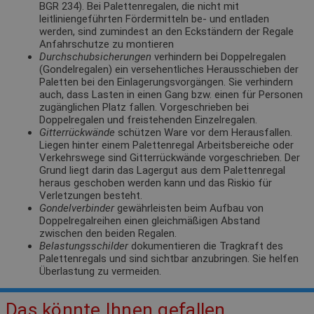
BGR 234). Bei Palettenregalen, die nicht mit
leitliniengeführten Fördermitteln be- und entladen
werden, sind zumindest an den Eckständern der Regale
Anfahrschutze zu montieren
Durchschubsicherungen
verhindern bei Doppelregalen
(Gondelregalen) ein versehentliches Herausschieben der
Paletten bei den Einlagerungsvorgängen. Sie verhindern
auch, dass Lasten in einen Gang bzw. einen für Personen
zugänglichen Platz fallen. Vorgeschrieben bei
Doppelregalen und freistehenden Einzelregalen.
Gitterrückwände
schützen Ware vor dem Herausfallen.
Liegen hinter einem Palettenregal Arbeitsbereiche oder
Verkehrswege sind Gitterrückwände vorgeschrieben. Der
Grund liegt darin das Lagergut aus dem Palettenregal
heraus geschoben werden kann und das Riskio für
Verletzungen besteht.
Gondelverbinder
gewährleisten beim Aufbau von
Doppelregalreihen einen gleichmäßigen Abstand
zwischen den beiden Regalen.
Belastungsschilder
dokumentieren die Tragkraft des
Palettenregals und sind sichtbar anzubringen. Sie helfen
Überlastung zu vermeiden.
Das könnte Ihnen gefallen.