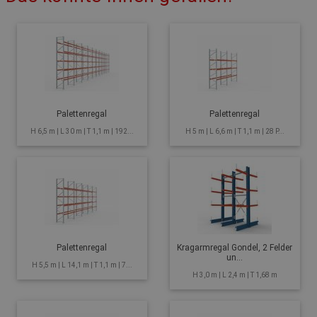
Palettenregal
Palettenregal
H 6,5 m | L 30 m | T 1,1 m | 192...
H 5 m | L 6,6 m | T 1,1 m | 28 P...
Palettenregal
Kragarmregal Gondel, 2 Felder
un...
H 5,5 m | L 14,1 m | T 1,1 m | 7...
H 3,0 m | L 2,4 m | T 1,68 m