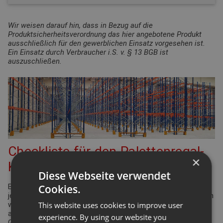
Wir weisen darauf hin, dass in Bezug auf die
Produktsicherheitsverordnung das hier angebotene Produkt
ausschließlich für den gewerblichen Einsatz vorgesehen ist.
Ein Einsatz durch Verbraucher i.S. v. § 13 BGB ist
auszuschließen.
Checkliste für den Palettenregal-
×
Konfigurator
Diese Webseite verwendet
Cookies.
Bei der Planung Ihrer Regalanlage für Palettenregale gibt es
jede Menge Punkte zu überprüfen und einzuhalten. Viele davon
This website uses cookies to improve user
werden durch die Arbeitsstättenverordnung geregelt. Aber
auch Ergonomie und Effizienz spielen eine bedeutende Rolle.
experience. By using our website you
Gleiches gilt für die Funktionsdefinition des Lagers: Wie hoch