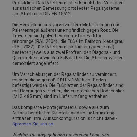
Produktion. Das Palettenregal entspricht den Vorgaben
zur statischen Bemessung ortsfester Regalsysteme
aus Stahl nach DIN EN 15512.
Die Herstellung aus vorverzinktem Metall machen das
Palettenregal äußerst unempfindlich gegen Rost. Die
Traversen sind pulverbeschichtet im Farbton
reinorange (RAL 2004)
, die Füße im Farbton
kieselgrau
(RAL 7032)
. Die Palettenregalständer (vorverzinkt)
bestehen jeweils aus zwei Profilen, den Diagonal- und
Querstreben sowie den Fußplatten. Die Ständer werden
demontiert angeliefert.
Um Verschiebungen der Regalständer zu verhindern,
müssen diese gemäß DIN EN 15635 am Boden
befestigt werden. Die Fußplatten der Regalständer sind
mit Bohrungen versehen, die erforderlichen Bodenanker
(M12 x 85 mm) sind im Lieferumfang enthalten.
Das komplette Montagematerial sowie alle zum
Aufbau benötigten Kleinteile sind im Lieferumfang
enthalten. Ihre Wunschkonfiguration ist nicht dabei?
Sprechen Sie uns an.
Wichtig: Die angegebenen maximalen Fach- und