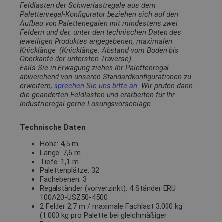
Feldlasten der Schwerlastregale aus dem
Palettenregal-Konfigurator beziehen sich auf den
Aufbau von Palettenegalen mit mindestens zwei
Feldern und der, unter den technischen Daten des
jeweiligen Produktes angegebenen, maximalen
Knicklänge. (Knicklänge: Abstand vom Boden bis
Oberkante der untersten Traverse).
Falls Sie in Erwägung ziehen Ihr Palettenregal
abweichend von unseren Standardkonfigurationen zu
erweitern,
sprechen Sie uns bitte an.
Wir prüfen dann
die geänderten Feldlasten und erarbeiten für Ihr
Industrieregal gerne Lösungsvorschläge.
Technische Daten
Höhe: 4,5 m
Länge: 7,6 m
Tiefe: 1,1 m
Palettenplätze: 32
Fachebenen: 3
Regalständer (vorverzinkt): 4 Ständer ERU
100A20-USZ50-4500
2 Felder 2,7 m / maximale Fachlast 3.000 kg
(1.000 kg pro Palette bei gleichmäßiger