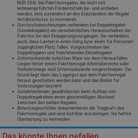
BGR 234). Bei Palettenregalen, die nicht mit
leitliniengeführten Fördermitteln be- und entladen
werden, sind zumindest an den Eckständern der Regale
Anfahrschutze zu montieren
Durchschubsicherungen
verhindern bei Doppelregalen
(Gondelregalen) ein versehentliches Herausschieben der
Paletten bei den Einlagerungsvorgängen. Sie verhindern
auch, dass Lasten in einen Gang bzw. einen für Personen
zugänglichen Platz fallen. Vorgeschrieben bei
Doppelregalen und freistehenden Einzelregalen.
Gitterrückwände
schützen Ware vor dem Herausfallen.
Liegen hinter einem Palettenregal Arbeitsbereiche oder
Verkehrswege sind Gitterrückwände vorgeschrieben. Der
Grund liegt darin das Lagergut aus dem Palettenregal
heraus geschoben werden kann und das Riskio für
Verletzungen besteht.
Gondelverbinder
gewährleisten beim Aufbau von
Doppelregalreihen einen gleichmäßigen Abstand
zwischen den beiden Regalen.
Belastungsschilder
dokumentieren die Tragkraft des
Palettenregals und sind sichtbar anzubringen. Sie helfen
Überlastung zu vermeiden.
Das könnte Ihnen gefallen.