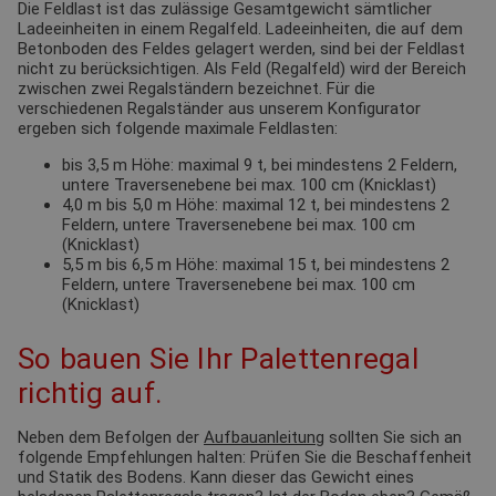
Die Feldlast ist das zulässige Gesamtgewicht sämtlicher
Ladeeinheiten in einem Regalfeld. Ladeeinheiten, die auf dem
Betonboden des Feldes gelagert werden, sind bei der Feldlast
nicht zu berücksichtigen. Als Feld (Regalfeld) wird der Bereich
zwischen zwei Regalständern bezeichnet. Für die
verschiedenen Regalständer aus unserem Konfigurator
ergeben sich folgende maximale Feldlasten:
bis 3,5 m Höhe: maximal 9 t, bei mindestens 2 Feldern,
untere Traversenebene bei max. 100 cm (Knicklast)
4,0 m bis 5,0 m Höhe: maximal 12 t, bei mindestens 2
Feldern, untere Traversenebene bei max. 100 cm
(Knicklast)
5,5 m bis 6,5 m Höhe: maximal 15 t, bei mindestens 2
Feldern, untere Traversenebene bei max. 100 cm
(Knicklast)
So bauen Sie Ihr Palettenregal
richtig auf.
Neben dem Befolgen der
Aufbauanleitung
sollten Sie sich an
folgende Empfehlungen halten: Prüfen Sie die Beschaffenheit
und Statik des Bodens. Kann dieser das Gewicht eines