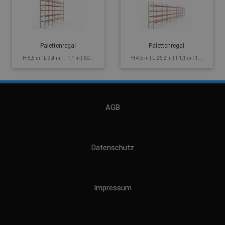
Palettenregal
Palettenregal
H 5,5 m | L 9,4 m | T 1,1 m | 60...
H 4,5 m | L 26,2 m | T 1,1 m | 1...
AGB
Datenschutz
Impressum