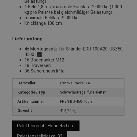
Belastung)
1 Feld 1,8 m / maximale Fachlast 2.000 kg (1.000
kg pro Palette bei gleichmäßiger Belastung)
maximale Feldlast 9.000 kg
Knicklänge 130 cm
Lieferumfang
4x Montagesatz für Ständer ERU 100A20-USZ50-
4500
↓
16 Bodenanker M12
18 Traversen
36 Sicherungsstifte
Hersteller
Esnova Racks S.A.
Kategorie / Typ
Schwerlastregal für Paletten
Artikelnummer
PREN-BG-450-760-3
Gewicht
412,75 kg
Palettenregal | Höhe 450 cm
Palettenstellplätze: 32