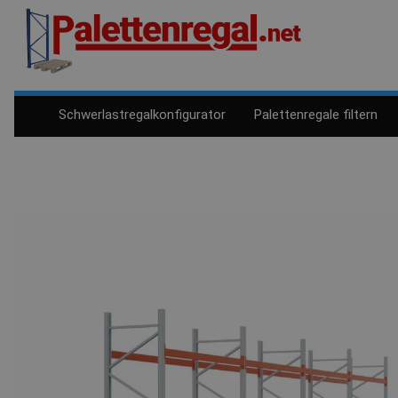
Schwerlastregalkonfigurator
Palettenregale filtern