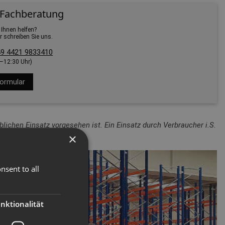
 Fachberatung
 Ihnen helfen?
r schreiben Sie uns.
9 4421 9833410
0–12:30 Uhr)
ormular
lichen Einsatz vorgesehen ist. Ein Einsatz durch Verbraucher i.S.
×
nsent to all
nktionalität