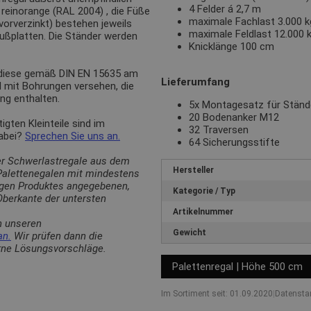
4 Felder á 2,7 m
n
reinorange (RAL 2004)
, die Füße
maximale Fachlast 3.000 kg
(vorverzinkt) bestehen jeweils
maximale Feldlast 12.000 
Fußplatten. Die Ständer werden
Knicklänge 100 cm
 diese gemäß DIN EN 15635 am
Lieferumfang
d mit Bohrungen versehen, die
ng enthalten.
5x Montagesatz für Stän
20 Bodenanker M12
ten Kleinteile sind im
32 Traversen
dabei?
Sprechen Sie uns an.
64 Sicherungsstifte
er Schwerlastregale aus dem
Hersteller
 Palettenegalen mit mindestens
ligen Produktes angegebenen,
Kategorie / Typ
berkante der untersten
Artikelnummer
n unseren
Gewicht
an.
Wir prüfen dann die
erne Lösungsvorschläge.
Palettenregal | Höhe 500 cm
Im Sortiment seit: 01.09.2020
|
Datensta