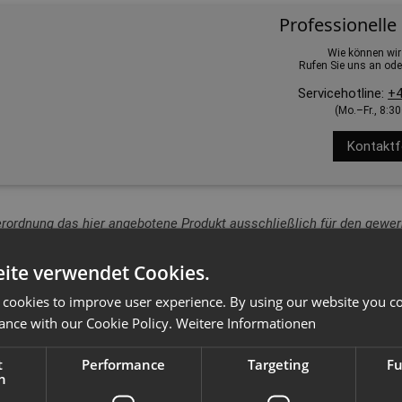
Professionelle
Wie können wir
Rufen Sie uns an ode
Servicehotline:
+4
(Mo.–Fr., 8:3
Kontaktf
erordnung das hier angebotene Produkt ausschließlich für den gewerb
ite verwendet Cookies.
 cookies to improve user experience. By using our website you co
ance with our Cookie Policy.
Weitere Informationen
t
Performance
Targeting
Fu
h