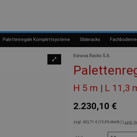
Palettenregale Komplettsysteme
Slideracks
Fachbodenre
Esnova Racks S.A.
Palettenre
H 5 m | L 11,3 
2.230,10 €
zzgl. 423,71 € (19,0% MwSt.) |
zzgl. V