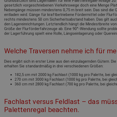
Grundsätzlich sind Lagerhallen für eine Palettenregale-Anlage zu 
gesetzlich vorgeschriebenen Verkehrswege doch eine Menge Pla
Nebengänge müssen mindestens 0,75 m breit sein. Das sind die G
entladen wird. Gänge für kraftbetriebene Fördermittel oder Flur
rechts mindestens 50 cm Sicherheitsabstand haben. Das gilt au
den Lagereinrichtungen. Letztendlich hängt die Mindestbreite von
Größe der Flurförderfahrzeuge ab. Eine 90°-Wendung sollte probl
der Lagerführung spielt eine Rolle, Längseinlagerung oder Querein
Welche Traversen nehme ich für mei
Dies ergibt sich in erster Linie aus den einzulagernden Gütern. Di
erhalten Sie standardmäßig in drei verschiedenen Größen:
182,5 cm mit 2000 kg Fachlast (1000 kg pro Palette, bei gl
270 cm mit 3000 kg Fachlast (1000 kg pro Palette, bei glei
360 cm mit 2800 kg Fachlast (700 kg pro Palette, bei gleic
Fachlast versus Feldlast – das müss
Palettenregal beachten.