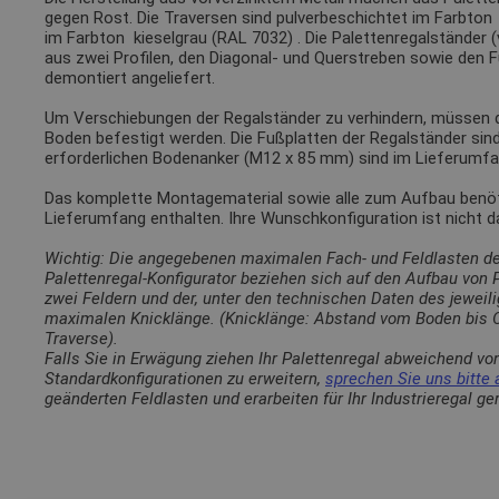
gegen Rost. Die Traversen sind pulverbeschichtet im Farbto
im Farbton
kieselgrau (RAL 7032)
. Die Palettenregalständer 
aus zwei Profilen, den Diagonal- und Querstreben sowie den 
demontiert angeliefert.
Um Verschiebungen der Regalständer zu verhindern, müssen
Boden befestigt werden. Die Fußplatten der Regalständer sin
erforderlichen Bodenanker (M12 x 85 mm) sind im Lieferumfa
Das komplette Montagematerial sowie alle zum Aufbau benötig
Lieferumfang enthalten. Ihre Wunschkonfiguration ist nicht 
Wichtig: Die angegebenen maximalen Fach- und Feldlasten d
Palettenregal-Konfigurator beziehen sich auf den Aufbau von
zwei Feldern und der, unter den technischen Daten des jewei
maximalen Knicklänge. (Knicklänge: Abstand vom Boden bis O
Traverse).
Falls Sie in Erwägung ziehen Ihr Palettenregal abweichend vo
Standardkonfigurationen zu erweitern,
sprechen Sie uns bitte 
geänderten Feldlasten und erarbeiten für Ihr Industrieregal g