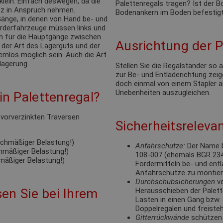
klein. Einfach deswegen, da die
Palettenregals tragen? Ist der
tz in Anspruch nehmen.
Bodenankern im Boden befestigt
änge, in denen von Hand be- und
förderfahrzeuge müssen links und
ch für die Hauptgänge zwischen
Ausrichtung der P
 der Art des Lagerguts und der
emlos möglich sein. Auch die Art
lagerung.
Stellen Sie die Regalständer so
zur Be- und Entladerichtung zeige
doch einmal von einem Stapler a
Unebenheiten auszugleichen.
n Palettenregal?
e vorverzinkten Traversen
Sicherheitsrelevan
eichmäßiger Belastung!)
Anfahrschutze:
Der Name b
chmäßiger Belastung!)
108-007 (ehemals BGR 234).
hmäßiger Belastung!)
Fördermitteln be- und ent
Anfahrschutze zu montie
Durchschubsicherungen
ve
en Sie bei Ihrem
Herausschieben der Palett
Lasten in einen Gang bzw. 
Doppelregalen und freisteh
Gitterrückwände
schützen 