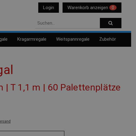
Login
Warenkorb anzeigen
0
gale
Kragarmregale
Weitspannregale
Zubehör
gal
m | T 1,1 m | 60 Palettenplätze
ersand