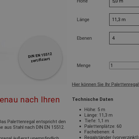
Höhe
Länge
Ebenen
DIN EN 15512
zertifiziert
Menge
Hier können Sie Ihr Palettenrega
genau nach Ihren
Technische Daten
Höhe: 5 m
Länge: 11,3 m
Tiefe: 1,1 m
as Palettenregal entspricht den
Palettenplätze: 60
e aus Stahl nach DIN EN 15512.
Fachebenen: 4
Regalständer (vorverzink
nregal äußerst unempfindlich