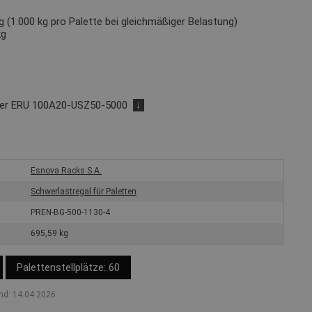
 (1.000 kg pro Palette bei gleichmäßiger Belastung)
kg
der ERU 100A20-USZ50-5000
↓
Esnova Racks S.A.
Schwerlastregal für Paletten
PREN-BG-500-1130-4
695,59 kg
Palettenstellplätze: 60
nd: 14.04.2026