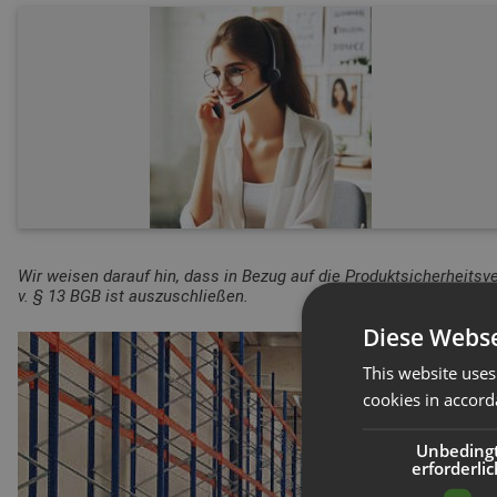
Wir weisen darauf hin, dass in Bezug auf die Produktsicherheitsv
v. § 13 BGB ist auszuschließen.
Diese Webse
This website uses
cookies in accord
Unbeding
erforderlic