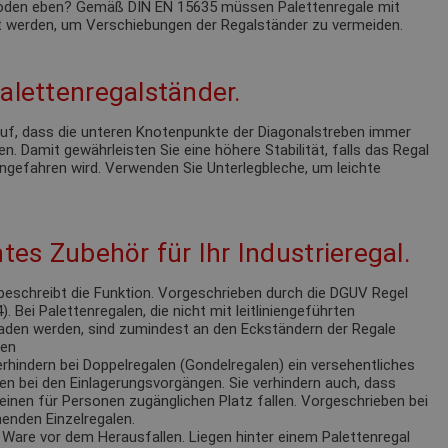
 Boden eben? Gemäß DIN EN 15635 müssen Palettenregale mit
 werden, um Verschiebungen der Regalständer zu vermeiden.
alettenregalständer.
 auf, dass die unteren Knotenpunkte der Diagonalstreben immer
n. Damit gewährleisten Sie eine höhere Stabilität, falls das Regal
ngefahren wird. Verwenden Sie Unterlegbleche, um leichte
tes Zubehör für Ihr Industrieregal.
eschreibt die Funktion. Vorgeschrieben durch die DGUV Regel
 Bei Palettenregalen, die nicht mit leitliniengeführten
laden werden, sind zumindest an den Eckständern der Regale
ren
rhindern bei Doppelregalen (Gondelregalen) ein versehentliches
en bei den Einlagerungsvorgängen. Sie verhindern auch, dass
einen für Personen zugänglichen Platz fallen. Vorgeschrieben bei
enden Einzelregalen.
Ware vor dem Herausfallen. Liegen hinter einem Palettenregal