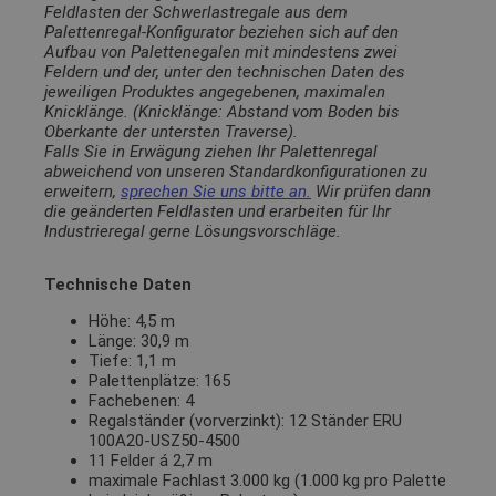
Feldlasten der Schwerlastregale aus dem
Palettenregal-Konfigurator beziehen sich auf den
Aufbau von Palettenegalen mit mindestens zwei
Feldern und der, unter den technischen Daten des
jeweiligen Produktes angegebenen, maximalen
Knicklänge. (Knicklänge: Abstand vom Boden bis
Oberkante der untersten Traverse).
Falls Sie in Erwägung ziehen Ihr Palettenregal
abweichend von unseren Standardkonfigurationen zu
erweitern,
sprechen Sie uns bitte an.
Wir prüfen dann
die geänderten Feldlasten und erarbeiten für Ihr
Industrieregal gerne Lösungsvorschläge.
Technische Daten
Höhe: 4,5 m
Länge: 30,9 m
Tiefe: 1,1 m
Palettenplätze: 165
Fachebenen: 4
Regalständer (vorverzinkt): 12 Ständer ERU
100A20-USZ50-4500
11 Felder á 2,7 m
maximale Fachlast 3.000 kg (1.000 kg pro Palette