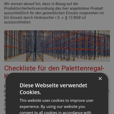
Wir weisen darauf hin, dass in Bezug auf die
Produktsicherheitsverordnung das hier angebotene Produkt
ausschließlich für den gewerblichen Einsatz vorgesehen ist.
Ein Einsatz durch Verbraucher i.S. v. § 13 BGB ist
auszuschließen.
Checkliste für den Palettenregal-
Konfigurator
×
Diese Webseite verwendet
Bei der Planung Ihrer Regalanlage für Palettenregale gibt es
Cookies.
jede Menge Punkte zu überprüfen und einzuhalten. Viele davon
werden durch die Arbeitsstättenverordnung geregelt. Aber
This website uses cookies to improve user
auch Ergonomie und Effizienz spielen eine bedeutende Rolle.
Gleiches gilt für die Funktionsdefinition des Lagers: Wie hoch
experience. By using our website you
ist der Warenumschlag? Wie groß ist die Produktvielfalt?
consent to all cookies in accordance with