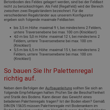
Betonboden des Feldes gelagert werden, sind bei der Feldlast
nicht zu berücksichtigen. Als Feld (Regalfeld) wird der Bereich
zwischen zwei Regalständern bezeichnet. Für die
verschiedenen Regalständer aus unserem Konfigurator
ergeben sich folgende maximale Feldlasten:
bis 3,5 m Höhe: maximal 9 t, bei mindestens 2 Feldern,
untere Traversenebene bei max. 100 cm (Knicklast)
4,0 m bis 5,0 m Höhe: maximal 12 t, bei mindestens 2
Feldern, untere Traversenebene bei max. 100 cm
(Knicklast)
5,5 m bis 6,5 m Höhe: maximal 15 t, bei mindestens 2
Feldern, untere Traversenebene bei max. 100 cm
(Knicklast)
So bauen Sie Ihr Palettenregal
richtig auf.
Neben dem Befolgen der
Aufbauanleitung
sollten Sie sich an
folgende Empfehlungen halten: Prüfen Sie die Beschaffenheit
und Statik des Bodens. Kann dieser das Gewicht eines
beladenen Palettenregals tragen? Ist der Boden eben? Gemäß
DIN EN 15635 müssen Palettenregale mit Bodenankern im