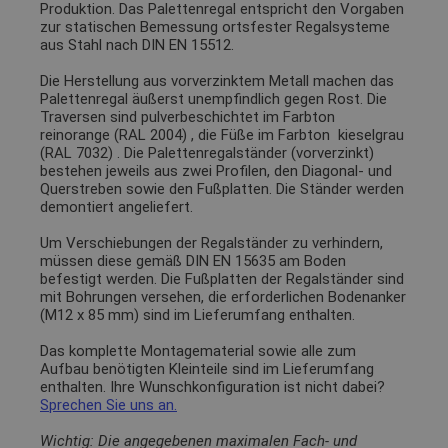
Produktion. Das Palettenregal entspricht den Vorgaben
zur statischen Bemessung ortsfester Regalsysteme
aus Stahl nach DIN EN 15512.
Die Herstellung aus vorverzinktem Metall machen das
Palettenregal äußerst unempfindlich gegen Rost. Die
Traversen sind pulverbeschichtet im Farbton
reinorange (RAL 2004)
, die Füße im Farbton
kieselgrau
(RAL 7032)
. Die Palettenregalständer (vorverzinkt)
bestehen jeweils aus zwei Profilen, den Diagonal- und
Querstreben sowie den Fußplatten. Die Ständer werden
demontiert angeliefert.
Um Verschiebungen der Regalständer zu verhindern,
müssen diese gemäß DIN EN 15635 am Boden
befestigt werden. Die Fußplatten der Regalständer sind
mit Bohrungen versehen, die erforderlichen Bodenanker
(M12 x 85 mm) sind im Lieferumfang enthalten.
Das komplette Montagematerial sowie alle zum
Aufbau benötigten Kleinteile sind im Lieferumfang
enthalten. Ihre Wunschkonfiguration ist nicht dabei?
Sprechen Sie uns an.
Wichtig: Die angegebenen maximalen Fach- und