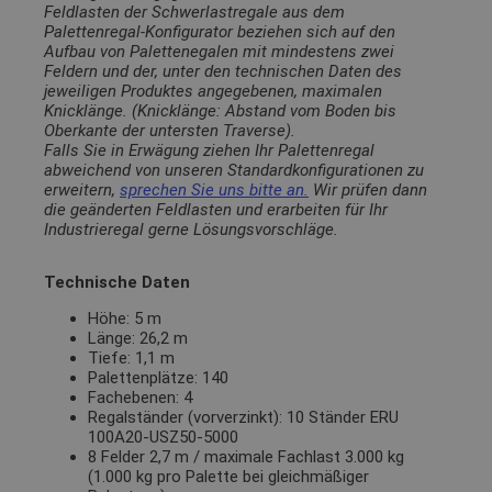
Feldlasten der Schwerlastregale aus dem
Palettenregal-Konfigurator beziehen sich auf den
Aufbau von Palettenegalen mit mindestens zwei
Feldern und der, unter den technischen Daten des
jeweiligen Produktes angegebenen, maximalen
Knicklänge. (Knicklänge: Abstand vom Boden bis
Oberkante der untersten Traverse).
Falls Sie in Erwägung ziehen Ihr Palettenregal
abweichend von unseren Standardkonfigurationen zu
erweitern,
sprechen Sie uns bitte an.
Wir prüfen dann
die geänderten Feldlasten und erarbeiten für Ihr
Industrieregal gerne Lösungsvorschläge.
Technische Daten
Höhe: 5 m
Länge: 26,2 m
Tiefe: 1,1 m
Palettenplätze: 140
Fachebenen: 4
Regalständer (vorverzinkt): 10 Ständer ERU
100A20-USZ50-5000
8 Felder 2,7 m / maximale Fachlast 3.000 kg
(1.000 kg pro Palette bei gleichmäßiger