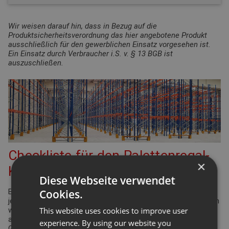
Wir weisen darauf hin, dass in Bezug auf die
Produktsicherheitsverordnung das hier angebotene Produkt
ausschließlich für den gewerblichen Einsatz vorgesehen ist.
Ein Einsatz durch Verbraucher i.S. v. § 13 BGB ist
auszuschließen.
Checkliste für den Palettenregal-
×
Konfigurator
Diese Webseite verwendet
Cookies.
Bei der Planung Ihrer Regalanlage für Palettenregale gibt es
jede Menge Punkte zu überprüfen und einzuhalten. Viele davon
This website uses cookies to improve user
werden durch die Arbeitsstättenverordnung geregelt. Aber
auch Ergonomie und Effizienz spielen eine bedeutende Rolle.
experience. By using our website you
Gleiches gilt für die Funktionsdefinition des Lagers: Wie hoch