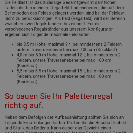
Die Feldlast ist das zulässige Gesamtgewicht sämtlicher
Ladeeinheiten in einem Regalfeld. Ladeeinheiten, die auf dem
Betonboden des Feldes gelagert werden, sind bei der Feldlast
nicht zu berücksichtigen. Als Feld (Regalfeld) wird der Bereich
zwischen zwei Regalständern bezeichnet. Für die
verschiedenen Regalständer aus unserem Konfigurator
ergeben sich folgende maximale Feldlasten:
bis 3,5 m Höhe: maximal 9 t, bei mindestens 2 Feldern,
untere Traversenebene bei max. 100 cm (Knicklast)
4,0 m bis 5,0 m Höhe: maximal 12 t, bei mindestens 2
Feldern, untere Traversenebene bei max. 100 cm
(Knicklast)
5,5 m bis 6,5 m Höhe: maximal 15 t, bei mindestens 2
Feldern, untere Traversenebene bei max. 100 cm
(Knicklast)
So bauen Sie Ihr Palettenregal
richtig auf.
Neben dem Befolgen der
Aufbauanleitung
sollten Sie sich an
folgende Empfehlungen halten: Prüfen Sie die Beschaffenheit
und Statik des Bodens. Kann dieser das Gewicht eines