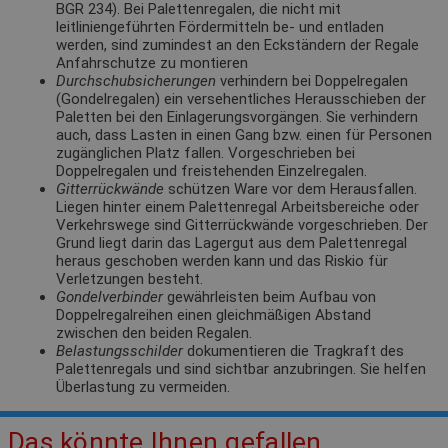
BGR 234). Bei Palettenregalen, die nicht mit
leitliniengeführten Fördermitteln be- und entladen
werden, sind zumindest an den Eckständern der Regale
Anfahrschutze zu montieren
Durchschubsicherungen
verhindern bei Doppelregalen
(Gondelregalen) ein versehentliches Herausschieben der
Paletten bei den Einlagerungsvorgängen. Sie verhindern
auch, dass Lasten in einen Gang bzw. einen für Personen
zugänglichen Platz fallen. Vorgeschrieben bei
Doppelregalen und freistehenden Einzelregalen.
Gitterrückwände
schützen Ware vor dem Herausfallen.
Liegen hinter einem Palettenregal Arbeitsbereiche oder
Verkehrswege sind Gitterrückwände vorgeschrieben. Der
Grund liegt darin das Lagergut aus dem Palettenregal
heraus geschoben werden kann und das Riskio für
Verletzungen besteht.
Gondelverbinder
gewährleisten beim Aufbau von
Doppelregalreihen einen gleichmäßigen Abstand
zwischen den beiden Regalen.
Belastungsschilder
dokumentieren die Tragkraft des
Palettenregals und sind sichtbar anzubringen. Sie helfen
Überlastung zu vermeiden.
Das könnte Ihnen gefallen.