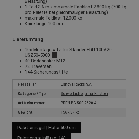
Belastung)
1 Feld 3,6 m / maximale Fachlast 2.800 kg (700 kg
pro Palette bei gleichmäßiger Belastung)
maximale Feldlast 12.000 kg
Knicklänge 100 cm
Lieferumfang
10x Montagesatz für Ständer ERU 100A20-
USZ50-5000
↓
40 Bodenanker M12
72 Traversen
144 Sicherungsstifte
Hersteller
Esnova Racks S.A.
Kategorie / Typ
Schwerlastregal für Paletten
Artikelnummer
PREN-BG-500-2620-4
Gewicht
1567,34 kg
Palettenregal | Höhe 500 cm
Palettenstellplätze: 140