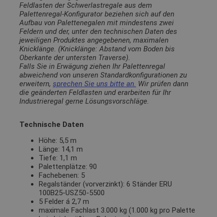
Feldlasten der Schwerlastregale aus dem
Palettenregal-Konfigurator beziehen sich auf den
Aufbau von Palettenegalen mit mindestens zwei
Feldern und der, unter den technischen Daten des
jeweiligen Produktes angegebenen, maximalen
Knicklänge. (Knicklänge: Abstand vom Boden bis
Oberkante der untersten Traverse).
Falls Sie in Erwägung ziehen Ihr Palettenregal
abweichend von unseren Standardkonfigurationen zu
erweitern,
sprechen Sie uns bitte an.
Wir prüfen dann
die geänderten Feldlasten und erarbeiten für Ihr
Industrieregal gerne Lösungsvorschläge.
Technische Daten
Höhe: 5,5 m
Länge: 14,1 m
Tiefe: 1,1 m
Palettenplätze: 90
Fachebenen: 5
Regalständer (vorverzinkt): 6 Ständer ERU
100B25-USZ50-5500
5 Felder á 2,7 m
maximale Fachlast 3.000 kg (1.000 kg pro Palette