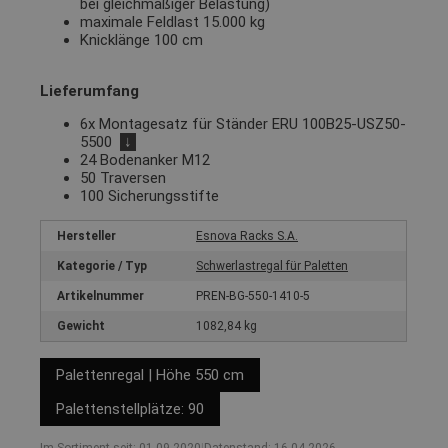
bei gleichmäßiger Belastung)
maximale Feldlast 15.000 kg
Knicklänge 100 cm
Lieferumfang
6x Montagesatz für Ständer ERU 100B25-USZ50-
5500
↓
24 Bodenanker M12
50 Traversen
100 Sicherungsstifte
Hersteller
Esnova Racks S.A.
Kategorie / Typ
Schwerlastregal für Paletten
Artikelnummer
PREN-BG-550-1410-5
Gewicht
1082,84 kg
Palettenregal | Höhe 550 cm
Palettenstellplätze: 90