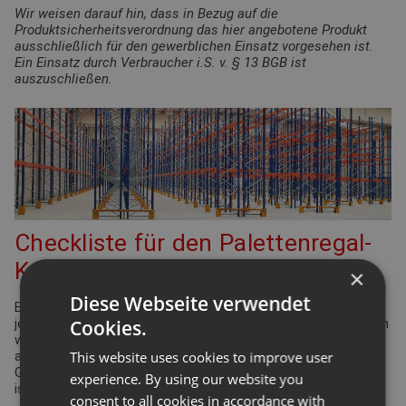
Wir weisen darauf hin, dass in Bezug auf die
Produktsicherheitsverordnung das hier angebotene Produkt
ausschließlich für den gewerblichen Einsatz vorgesehen ist.
Ein Einsatz durch Verbraucher i.S. v. § 13 BGB ist
auszuschließen.
Checkliste für den Palettenregal-
Konfigurator
×
Diese Webseite verwendet
Bei der Planung Ihrer Regalanlage für Palettenregale gibt es
Cookies.
jede Menge Punkte zu überprüfen und einzuhalten. Viele davon
werden durch die Arbeitsstättenverordnung geregelt. Aber
This website uses cookies to improve user
auch Ergonomie und Effizienz spielen eine bedeutende Rolle.
Gleiches gilt für die Funktionsdefinition des Lagers: Wie hoch
experience. By using our website you
ist der Warenumschlag? Wie groß ist die Produktvielfalt?
consent to all cookies in accordance with