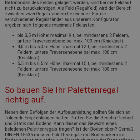
Betonboden des Feldes gelagert werden, sind bei der Feldlast
nicht zu berücksichtigen. Als Feld (Regalfeld) wird der Bereich
zwischen zwei Regalständern bezeichnet. Für die
verschiedenen Regalständer aus unserem Konfigurator
ergeben sich folgende maximale Feldlasten:
bis 3,5 m Höhe: maximal 9 t, bei mindestens 2 Feldern,
untere Traversenebene bei max. 100 cm (Knicklast)
4,0 m bis 5,0 m Höhe: maximal 12 t, bei mindestens 2
Feldern, untere Traversenebene bei max. 100 cm
(Knicklast)
5,5 m bis 6,5 m Höhe: maximal 15 t, bei mindestens 2
Feldern, untere Traversenebene bei max. 100 cm
(Knicklast)
So bauen Sie Ihr Palettenregal
richtig auf.
Neben dem Befolgen der
Aufbauanleitung
sollten Sie sich an
folgende Empfehlungen halten: Prüfen Sie die Beschaffenheit
und Statik des Bodens. Kann dieser das Gewicht eines
beladenen Palettenregals tragen? Ist der Boden eben? Gemäß
DIN EN 15635 müssen Palettenregale mit Bodenankern im