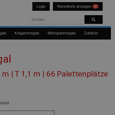
Login
Warenkorb anzeigen
0
gale
Kragarmregale
Weitspannregale
Zubehör
gal
4 m | T 1,1 m | 66 Palettenplätze
ersand