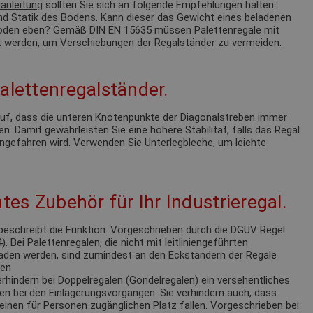
anleitung
sollten Sie sich an folgende Empfehlungen halten:
nd Statik des Bodens. Kann dieser das Gewicht eines beladenen
 Boden eben? Gemäß DIN EN 15635 müssen Palettenregale mit
 werden, um Verschiebungen der Regalständer zu vermeiden.
alettenregalständer.
 auf, dass die unteren Knotenpunkte der Diagonalstreben immer
n. Damit gewährleisten Sie eine höhere Stabilität, falls das Regal
ngefahren wird. Verwenden Sie Unterlegbleche, um leichte
tes Zubehör für Ihr Industrieregal.
eschreibt die Funktion. Vorgeschrieben durch die DGUV Regel
 Bei Palettenregalen, die nicht mit leitliniengeführten
laden werden, sind zumindest an den Eckständern der Regale
ren
rhindern bei Doppelregalen (Gondelregalen) ein versehentliches
en bei den Einlagerungsvorgängen. Sie verhindern auch, dass
einen für Personen zugänglichen Platz fallen. Vorgeschrieben bei