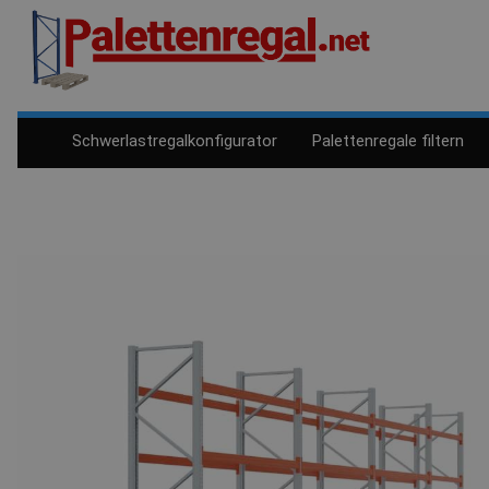
Schwerlastregalkonfigurator
Palettenregale filtern