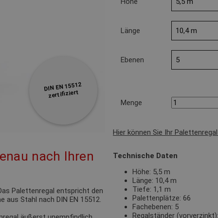
Höhe
Länge
Ebenen
DIN EN 15512
zertifiziert
Menge
Hier können Sie Ihr Palettenrega
genau nach Ihren
Technische Daten
Höhe: 5,5 m
Länge: 10,4 m
Tiefe: 1,1 m
as Palettenregal entspricht den
Palettenplätze: 66
e aus Stahl nach DIN EN 15512.
Fachebenen: 5
Regalständer (vorverzinkt
nregal äußerst unempfindlich