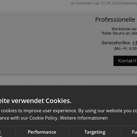
Im Sortiment seit: 01.09.2020
|
Datensta
Professionelle
Wie können wir
Rufen Sie uns an ode
Servicehotline:
+4
(Mo.–Fr., 8:3
Kontaktf
erordnung das hier angebotene Produkt ausschließlich für den gewerb
ite verwendet Cookies.
 cookies to improve user experience. By using our website you co
ance with our Cookie Policy.
Weitere Informationen
t
Performance
Targeting
Fu
h