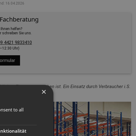
nd: 16.04.2026
 Fachberatung
 Ihnen helfen?
r schreiben Sie uns.
9 4421 9833410
0–12:30 Uhr)
ormular
lichen Einsatz vorgesehen ist. Ein Einsatz durch Verbraucher i.S.
×
nsent to all
nktionalität