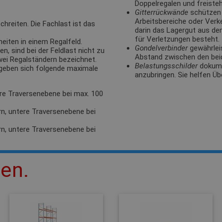
Doppelregalen und freisteh
Gitterrückwände
schützen 
Arbeitsbereiche oder Verk
hreiten. Die Fachlast ist das
darin das Lagergut aus de
für Verletzungen besteht.
eiten in einem Regalfeld.
Gondelverbinder
gewährlei
, sind bei der Feldlast nicht zu
Abstand zwischen den bei
zwei Regalständern bezeichnet.
Belastungsschilder
dokumen
rgeben sich folgende maximale
anzubringen. Sie helfen Üb
ere Traversenebene bei max. 100
rn, untere Traversenebene bei
rn, untere Traversenebene bei
len.