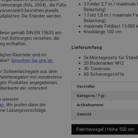
3 Felder 2,7 m / maximale 
n
reinorange (RAL 2004)
, die Füße
Belastung)
(vorverzinkt) bestehen jeweils
1 Feld 1,8 m / maximale Fa
Fußplatten. Die Ständer werden
Belastung)
maximale Feldlast 15.000 
Knicklänge 100 cm
 diese gemäß DIN EN 15635 am
d mit Bohrungen versehen, die
ng enthalten.
Lieferumfang
ten Kleinteile sind im
5x Montagesatz für Stän
dabei?
Sprechen Sie uns an.
20 Bodenanker M12
40 Traversen
er Schwerlastregale aus dem
80 Sicherungsstifte
 Palettenegalen mit mindestens
ligen Produktes angegebenen,
Hersteller
berkante der untersten
Kategorie / Typ
n unseren
an.
Wir prüfen dann die
Artikelnummer
erne Lösungsvorschläge.
Gewicht
Palettenregal | Höhe 550 cm