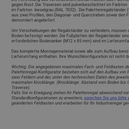
gegen Rost. Die Traversen sind pulverbeschichtet im Farbto
im Farbton
kieselgrau (RAL 7032)
. Die Palettenregalständer 
aus zwei Profilen, den Diagonal- und Querstreben sowie den 
demontiert angeliefert.
Um Verschiebungen der Regalständer zu verhindern, müssen
Boden befestigt werden. Die Fußplatten der Regalständer sin
erforderlichen Bodenanker (M12 x 85 mm) sind im Lieferumfa
Das komplette Montagematerial sowie alle zum Aufbau benötig
Lieferumfang enthalten. Ihre Wunschkonfiguration ist nicht 
Wichtig: Die angegebenen maximalen Fach- und Feldlasten d
Palettenregal-Konfigurator beziehen sich auf den Aufbau von
zwei Feldern und der, unter den technischen Daten des jewei
maximalen Knicklänge. (Knicklänge: Abstand vom Boden bis O
Traverse).
Falls Sie in Erwägung ziehen Ihr Palettenregal abweichend vo
Standardkonfigurationen zu erweitern,
sprechen Sie uns bitte 
geänderten Feldlasten und erarbeiten für Ihr Industrieregal g