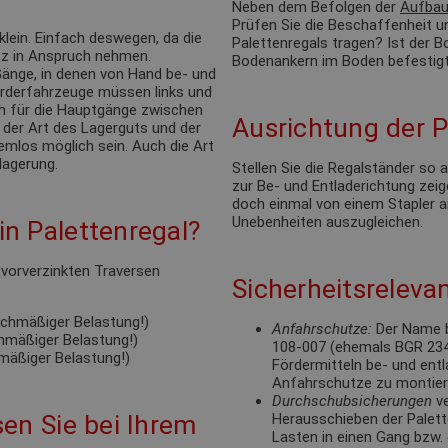
Neben dem Befolgen der
Aufbau
Prüfen Sie die Beschaffenheit u
klein. Einfach deswegen, da die
Palettenregals tragen? Ist der
tz in Anspruch nehmen.
Bodenankern im Boden befestigt
änge, in denen von Hand be- und
förderfahrzeuge müssen links und
ch für die Hauptgänge zwischen
Ausrichtung der P
 der Art des Lagerguts und der
emlos möglich sein. Auch die Art
lagerung.
Stellen Sie die Regalständer so
zur Be- und Entladerichtung zeige
doch einmal von einem Stapler a
Unebenheiten auszugleichen.
n Palettenregal?
e vorverzinkten Traversen
Sicherheitsrelevan
eichmäßiger Belastung!)
Anfahrschutze:
Der Name b
chmäßiger Belastung!)
108-007 (ehemals BGR 234).
hmäßiger Belastung!)
Fördermitteln be- und ent
Anfahrschutze zu montie
Durchschubsicherungen
ve
en Sie bei Ihrem
Herausschieben der Palett
Lasten in einen Gang bzw. 