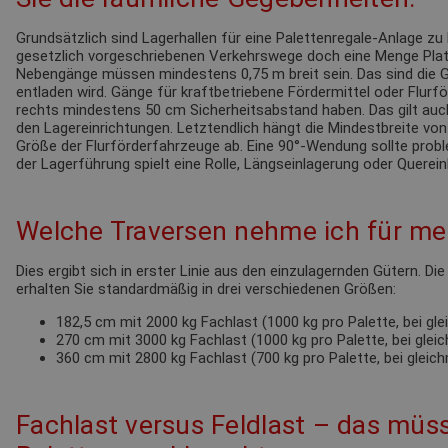
Grundsätzlich sind Lagerhallen für eine Palettenregale-Anlage zu 
gesetzlich vorgeschriebenen Verkehrswege doch eine Menge Pla
Nebengänge müssen mindestens 0,75 m breit sein. Das sind die G
entladen wird. Gänge für kraftbetriebene Fördermittel oder Flur
rechts mindestens 50 cm Sicherheitsabstand haben. Das gilt au
den Lagereinrichtungen. Letztendlich hängt die Mindestbreite von
Größe der Flurförderfahrzeuge ab. Eine 90°-Wendung sollte probl
der Lagerführung spielt eine Rolle, Längseinlagerung oder Querein
Welche Traversen nehme ich für mei
Dies ergibt sich in erster Linie aus den einzulagernden Gütern. Di
erhalten Sie standardmäßig in drei verschiedenen Größen:
182,5 cm mit 2000 kg Fachlast (1000 kg pro Palette, bei gl
270 cm mit 3000 kg Fachlast (1000 kg pro Palette, bei glei
360 cm mit 2800 kg Fachlast (700 kg pro Palette, bei gleic
Fachlast versus Feldlast – das müss