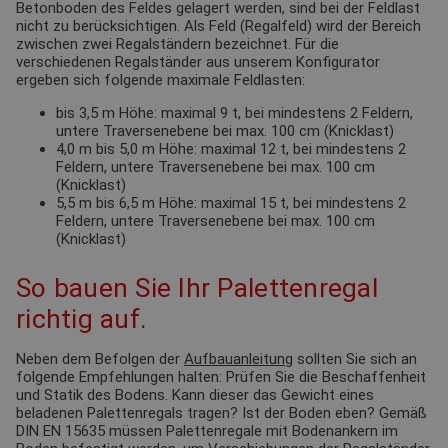
Betonboden des Feldes gelagert werden, sind bei der Feldlast
nicht zu berücksichtigen. Als Feld (Regalfeld) wird der Bereich
zwischen zwei Regalständern bezeichnet. Für die
verschiedenen Regalständer aus unserem Konfigurator
ergeben sich folgende maximale Feldlasten:
bis 3,5 m Höhe: maximal 9 t, bei mindestens 2 Feldern,
untere Traversenebene bei max. 100 cm (Knicklast)
4,0 m bis 5,0 m Höhe: maximal 12 t, bei mindestens 2
Feldern, untere Traversenebene bei max. 100 cm
(Knicklast)
5,5 m bis 6,5 m Höhe: maximal 15 t, bei mindestens 2
Feldern, untere Traversenebene bei max. 100 cm
(Knicklast)
So bauen Sie Ihr Palettenregal
richtig auf.
Neben dem Befolgen der
Aufbauanleitung
sollten Sie sich an
folgende Empfehlungen halten: Prüfen Sie die Beschaffenheit
und Statik des Bodens. Kann dieser das Gewicht eines
beladenen Palettenregals tragen? Ist der Boden eben? Gemäß
DIN EN 15635 müssen Palettenregale mit Bodenankern im