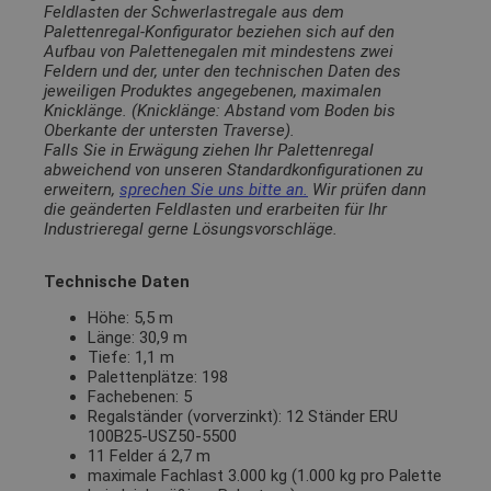
Feldlasten der Schwerlastregale aus dem
Palettenregal-Konfigurator beziehen sich auf den
Aufbau von Palettenegalen mit mindestens zwei
Feldern und der, unter den technischen Daten des
jeweiligen Produktes angegebenen, maximalen
Knicklänge. (Knicklänge: Abstand vom Boden bis
Oberkante der untersten Traverse).
Falls Sie in Erwägung ziehen Ihr Palettenregal
abweichend von unseren Standardkonfigurationen zu
erweitern,
sprechen Sie uns bitte an.
Wir prüfen dann
die geänderten Feldlasten und erarbeiten für Ihr
Industrieregal gerne Lösungsvorschläge.
Technische Daten
Höhe: 5,5 m
Länge: 30,9 m
Tiefe: 1,1 m
Palettenplätze: 198
Fachebenen: 5
Regalständer (vorverzinkt): 12 Ständer ERU
100B25-USZ50-5500
11 Felder á 2,7 m
maximale Fachlast 3.000 kg (1.000 kg pro Palette