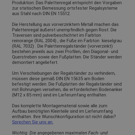
Produktion. Das Palettenregal entspricht den Vorgaben
zur statischen Bemessung ortsfester Regalsysteme
aus Stahl nach DIN EN 15512.
Die Herstellung aus vorverzinktem Metall machen das
Palettenregal äußerst unempfindlich gegen Rost. Die
Traversen sind pulverbeschichtet im Farbton
reinorange (RAL 2004)
, die Füße im Farbton
kieselgrau
(RAL 7032)
. Die Palettenregalständer (vorverzinkt)
bestehen jeweils aus zwei Profilen, den Diagonal- und
Querstreben sowie den Fußplatten. Die Ständer werden
demontiert angeliefert.
Um Verschiebungen der Regalständer zu verhindern,
müssen diese gemäß DIN EN 15635 am Boden
befestigt werden. Die Fußplatten der Regalständer sind
mit Bohrungen versehen, die erforderlichen Bodenanker
(M12 x 85 mm) sind im Lieferumfang enthalten.
Das komplette Montagematerial sowie alle zum
Aufbau benötigten Kleinteile sind im Lieferumfang
enthalten. Ihre Wunschkonfiguration ist nicht dabei?
Sprechen Sie uns an.
Wichtig: Die angegebenen maximalen Fach- und