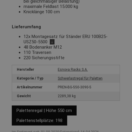
bei gleichmäßiger Belastung)
maximale Feldlast 15.000 kg
Knicklänge 100 cm
Lieferumfang
12x Montagesatz für Ständer ERU 100B25-
USZ50-5500
↓
48 Bodenanker M12
110 Traversen
220 Sicherungsstifte
Hersteller
Esnova Racks S.A.
Kategorie / Typ
Schwerlastregal für Paletten
Artikelnummer
PREN-BG-550-3090-5
Gewicht
2289,38 kg
Palettenregal | Höhe 550 cm
Palettenstellplätze: 198