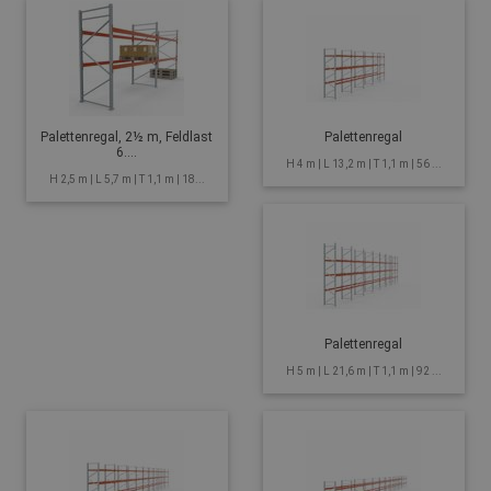
Palettenregal, 2½ m, Feldlast
Palettenregal
6....
H 4 m | L 13,2 m | T 1,1 m | 56 ...
H 2,5 m | L 5,7 m | T 1,1 m | 18...
Palettenregal
H 5 m | L 21,6 m | T 1,1 m | 92 ...