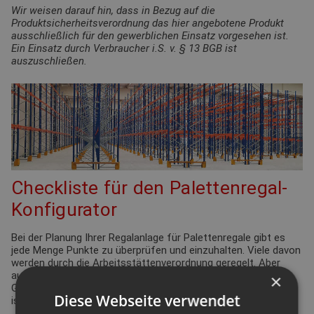
Wir weisen darauf hin, dass in Bezug auf die
Produktsicherheitsverordnung das hier angebotene Produkt
ausschließlich für den gewerblichen Einsatz vorgesehen ist.
Ein Einsatz durch Verbraucher i.S. v. § 13 BGB ist
auszuschließen.
Checkliste für den Palettenregal-
Konfigurator
Bei der Planung Ihrer Regalanlage für Palettenregale gibt es
jede Menge Punkte zu überprüfen und einzuhalten. Viele davon
werden durch die Arbeitsstättenverordnung geregelt. Aber
auch Ergonomie und Effizienz spielen eine bedeutende Rolle.
×
Gleiches gilt für die Funktionsdefinition des Lagers: Wie hoch
Diese Webseite verwendet
ist der Warenumschlag? Wie groß ist die Produktvielfalt?