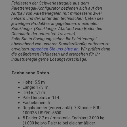
Feldlasten der Schwerlastregale aus dem
Palettenregal-Konfigurator beziehen sich auf den
Aufbau von Palettenegalen mit mindestens zwei
Feldern und der, unter den technischen Daten des
jeweiligen Produktes angegebenen, maximalen
Knicklänge. (Knicklänge: Abstand vom Boden bis
Oberkante der untersten Traverse).
Falls Sie in Erwägung ziehen Ihr Palettenregal
abweichend von unseren Standardkonfigurationen zu
erweitern,
sprechen Sie uns bitte an.
Wir prüfen dann
die geänderten Feldlasten und erarbeiten für Ihr
Industrieregal gerne Lösungsvorschläge.
Technische Daten
Höhe: 5,5 m
Länge: 17,8 m
Tiefe: 1,1 m
Palettenplätze: 114
Fachebenen: 5
Regalständer (vorverzinkt): 7 Ständer ERU
100B25-USZ50-5500
5 Felder 2,7 m / maximale Fachlast 3.000 kg
(1.000 kg pro Palette bei gleichmäßiger