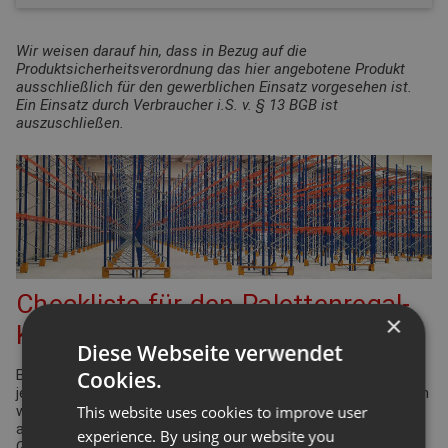
Wir weisen darauf hin, dass in Bezug auf die
Produktsicherheitsverordnung das hier angebotene Produkt
ausschließlich für den gewerblichen Einsatz vorgesehen ist.
Ein Einsatz durch Verbraucher i.S. v. § 13 BGB ist
auszuschließen.
Checkliste für den Palettenregal-
×
Konfigurator
Diese Webseite verwendet
Cookies.
Bei der Planung Ihrer Regalanlage für Palettenregale gibt es
jede Menge Punkte zu überprüfen und einzuhalten. Viele davon
This website uses cookies to improve user
werden durch die Arbeitsstättenverordnung geregelt. Aber
auch Ergonomie und Effizienz spielen eine bedeutende Rolle.
experience. By using our website you
Gleiches gilt für die Funktionsdefinition des Lagers: Wie hoch