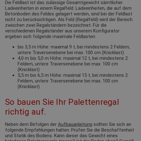
Die Feldlast ist das zulässige Gesamtgewicht sämtlicher
Ladeeinheiten in einem Regalfeld. Ladeeinheiten, die auf dem
Betonboden des Feldes gelagert werden, sind bei der Feldlast
nicht zu berücksichtigen. Als Feld (Regalfeld) wird der Bereich
zwischen zwei Regalständern bezeichnet. Für die
verschiedenen Regalständer aus unserem Konfigurator
ergeben sich folgende maximale Feldlasten:
bis 3,5 m Höhe: maximal 9 t, bei mindestens 2 Feldern,
untere Traversenebene bei max. 100 cm (Knicklast)
4,0 m bis 5,0 m Höhe: maximal 12 t, bei mindestens 2
Feldern, untere Traversenebene bei max. 100 cm
(Knicklast)
5,5 m bis 6,5 m Höhe: maximal 15 t, bei mindestens 2
Feldern, untere Traversenebene bei max. 100 cm
(Knicklast)
So bauen Sie Ihr Palettenregal
richtig auf.
Neben dem Befolgen der
Aufbauanleitung
sollten Sie sich an
folgende Empfehlungen halten: Prüfen Sie die Beschaffenheit
und Statik des Bodens. Kann dieser das Gewicht eines