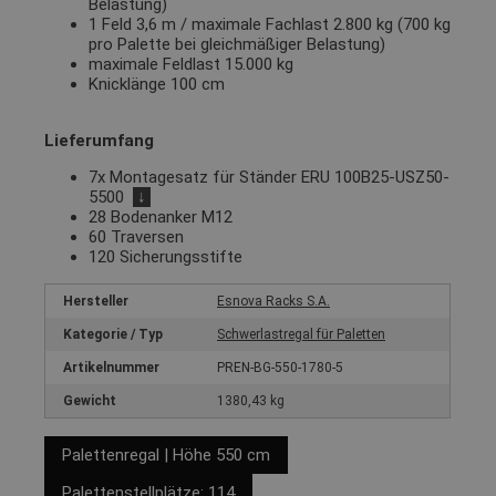
Belastung)
1 Feld 3,6 m / maximale Fachlast 2.800 kg (700 kg
pro Palette bei gleichmäßiger Belastung)
maximale Feldlast 15.000 kg
Knicklänge 100 cm
Lieferumfang
7x Montagesatz für Ständer ERU 100B25-USZ50-
5500
↓
28 Bodenanker M12
60 Traversen
120 Sicherungsstifte
Hersteller
Esnova Racks S.A.
Kategorie / Typ
Schwerlastregal für Paletten
Artikelnummer
PREN-BG-550-1780-5
Gewicht
1380,43 kg
Palettenregal | Höhe 550 cm
Palettenstellplätze: 114