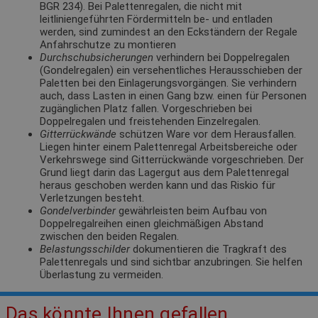
BGR 234). Bei Palettenregalen, die nicht mit
leitliniengeführten Fördermitteln be- und entladen
werden, sind zumindest an den Eckständern der Regale
Anfahrschutze zu montieren
Durchschubsicherungen
verhindern bei Doppelregalen
(Gondelregalen) ein versehentliches Herausschieben der
Paletten bei den Einlagerungsvorgängen. Sie verhindern
auch, dass Lasten in einen Gang bzw. einen für Personen
zugänglichen Platz fallen. Vorgeschrieben bei
Doppelregalen und freistehenden Einzelregalen.
Gitterrückwände
schützen Ware vor dem Herausfallen.
Liegen hinter einem Palettenregal Arbeitsbereiche oder
Verkehrswege sind Gitterrückwände vorgeschrieben. Der
Grund liegt darin das Lagergut aus dem Palettenregal
heraus geschoben werden kann und das Riskio für
Verletzungen besteht.
Gondelverbinder
gewährleisten beim Aufbau von
Doppelregalreihen einen gleichmäßigen Abstand
zwischen den beiden Regalen.
Belastungsschilder
dokumentieren die Tragkraft des
Palettenregals und sind sichtbar anzubringen. Sie helfen
Überlastung zu vermeiden.
Das könnte Ihnen gefallen.