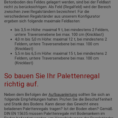
Betonboden des Feldes gelagert werden, sind bei der Feldlast
nicht zu berücksichtigen. Als Feld (Regalfeld) wird der Bereich
zwischen zwei Regalständern bezeichnet. Für die
verschiedenen Regalständer aus unserem Konfigurator
ergeben sich folgende maximale Feldlasten:
bis 3,5 m Höhe: maximal 9 t, bei mindestens 2 Feldern,
untere Traversenebene bei max. 100 cm (Knicklast)
4,0 m bis 5,0 m Höhe: maximal 12 t, bei mindestens 2
Feldern, untere Traversenebene bei max. 100 cm
(Knicklast)
5,5 m bis 6,5 m Höhe: maximal 15 t, bei mindestens 2
Feldern, untere Traversenebene bei max. 100 cm
(Knicklast)
So bauen Sie Ihr Palettenregal
richtig auf.
Neben dem Befolgen der
Aufbauanleitung
sollten Sie sich an
folgende Empfehlungen halten: Prüfen Sie die Beschaffenheit
und Statik des Bodens. Kann dieser das Gewicht eines
beladenen Palettenregals tragen? Ist der Boden eben? Gemäß
DIN EN 15635 müssen Palettenregale mit Bodenankern im