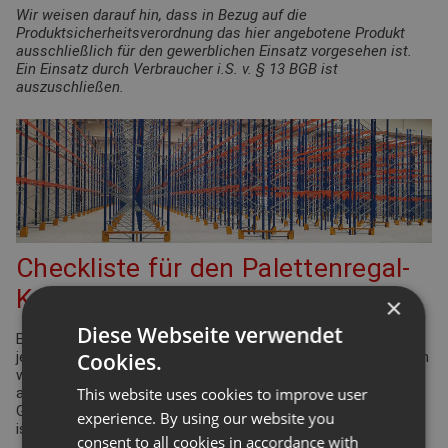
Wir weisen darauf hin, dass in Bezug auf die
Produktsicherheitsverordnung das hier angebotene Produkt
ausschließlich für den gewerblichen Einsatz vorgesehen ist.
Ein Einsatz durch Verbraucher i.S. v. § 13 BGB ist
auszuschließen.
Checkliste für den Palettenregal-
Konfigurator
×
Diese Webseite verwendet
Bei der Planung Ihrer Regalanlage für Palettenregale gibt es
Cookies.
jede Menge Punkte zu überprüfen und einzuhalten. Viele davon
werden durch die Arbeitsstättenverordnung geregelt. Aber
This website uses cookies to improve user
auch Ergonomie und Effizienz spielen eine bedeutende Rolle.
Gleiches gilt für die Funktionsdefinition des Lagers: Wie hoch
experience. By using our website you
ist der Warenumschlag? Wie groß ist die Produktvielfalt?
consent to all cookies in accordance with