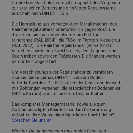
Produktion. Das Palettenregal entspricht den Vorgaben
zur statischen Bemessung ortsfester Regalsysteme
aus Stahl nach DIN EN 15512.
Die Herstellung aus vorverzinktem Metall machen das
Palettenregal äußerst unempfindlich gegen Rost. Die
Traversen sind pulverbeschichtet im Farbton
reinorange (RAL 2004)
, die Füße im Farbton
kieselgrau
(RAL 7032)
. Die Palettenregalständer (vorverzinkt)
bestehen jeweils aus zwei Profilen, den Diagonal- und
Querstreben sowie den Fußplatten. Die Ständer werden
demontiert angeliefert.
Um Verschiebungen der Regalständer zu verhindern,
müssen diese gemäß DIN EN 15635 am Boden
befestigt werden. Die Fußplatten der Regalständer sind
mit Bohrungen versehen, die erforderlichen Bodenanker
(M12 x 85 mm) sind im Lieferumfang enthalten.
Das komplette Montagematerial sowie alle zum
Aufbau benötigten Kleinteile sind im Lieferumfang
enthalten. Ihre Wunschkonfiguration ist nicht dabei?
Sprechen Sie uns an.
Wichtig: Die angegebenen maximalen Fach- und