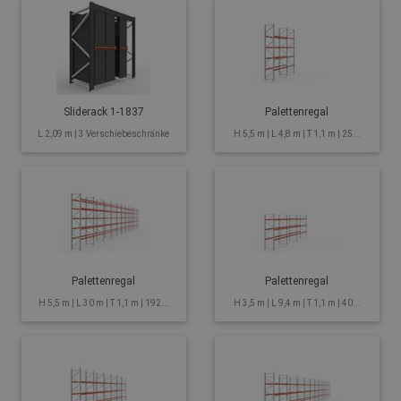
Sliderack 1-1837
Palettenregal
L 2,09 m | 3 Verschiebeschränke
H 5,5 m | L 4,8 m | T 1,1 m | 25...
Palettenregal
Palettenregal
H 5,5 m | L 30 m | T 1,1 m | 192...
H 3,5 m | L 9,4 m | T 1,1 m | 40...