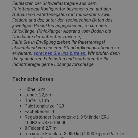
Feldlasten der Schwerlastregale aus dem
Palettenregal-Konfigurator beziehen sich auf den
Aufbau von Palettenegalen mit mindestens zwei
Feldern und der, unter den technischen Daten des
jeweiligen Produktes angegebenen, maximalen
Knicklänge. (Knicklänge: Abstand vom Boden bis
Oberkante der untersten Traverse).
Falls Sie in Erwägung ziehen Ihr Palettenregal
abweichend von unseren Standardkonfigurationen zu
erweitern,
sprechen Sie uns bitte an.
Wir prüfen dann
die geänderten Feldlasten und erarbeiten für Ihr
Industrieregal gerne Lösungsvorschläge.
Technische Daten
Höhe: 6 m
Länge: 22,5 m
Tiefe: 1,1 m
Palettenplätze: 120
Fachebenen: 4
Regalständer (vorverzinkt): 9 Ständer ERU
100B25-USZ50-6000
8 Felder á 2,7 m
maximale Fachlast 3.000 kg (1.000 kg pro Palette