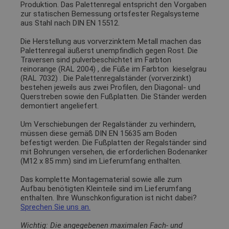
Produktion. Das Palettenregal entspricht den Vorgaben
zur statischen Bemessung ortsfester Regalsysteme
aus Stahl nach DIN EN 15512.
Die Herstellung aus vorverzinktem Metall machen das
Palettenregal äußerst unempfindlich gegen Rost. Die
Traversen sind pulverbeschichtet im Farbton
reinorange (RAL 2004)
, die Füße im Farbton
kieselgrau
(RAL 7032)
. Die Palettenregalständer (vorverzinkt)
bestehen jeweils aus zwei Profilen, den Diagonal- und
Querstreben sowie den Fußplatten. Die Ständer werden
demontiert angeliefert.
Um Verschiebungen der Regalständer zu verhindern,
müssen diese gemäß DIN EN 15635 am Boden
befestigt werden. Die Fußplatten der Regalständer sind
mit Bohrungen versehen, die erforderlichen Bodenanker
(M12 x 85 mm) sind im Lieferumfang enthalten.
Das komplette Montagematerial sowie alle zum
Aufbau benötigten Kleinteile sind im Lieferumfang
enthalten. Ihre Wunschkonfiguration ist nicht dabei?
Sprechen Sie uns an.
Wichtig: Die angegebenen maximalen Fach- und