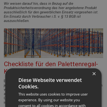
Wir weisen darauf hin, dass in Bezug auf die
Produktsicherheitsverordnung das hier angebotene Produkt
ausschließlich für den gewerblichen Einsatz vorgesehen ist.
Ein Einsatz durch Verbraucher i.S. v. § 13 BGB ist
auszuschließen.
Checkliste für den Palettenregal-
Konfigurator
×
Diese Webseite verwendet
Bei der Planung Ihrer Regalanlage für Palettenregale gibt es
Cookies.
jede Menge Punkte zu überprüfen und einzuhalten. Viele davon
werden durch die Arbeitsstättenverordnung geregelt. Aber
This website uses cookies to improve user
auch Ergonomie und Effizienz spielen eine bedeutende Rolle.
Gleiches gilt für die Funktionsdefinition des Lagers: Wie hoch
experience. By using our website you
ist der Warenumschlag? Wie groß ist die Produktvielfalt?
consent to all cookies in accordance with