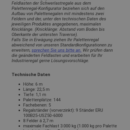
Feldlasten der Schwerlastregale aus dem
Palettenregal-Konfigurator beziehen sich auf den
Aufbau von Palettenegalen mit mindestens zwei
Feldern und der, unter den technischen Daten des
jeweiligen Produktes angegebenen, maximalen
Knicklänge. (Knicklänge: Abstand vom Boden bis
Oberkante der untersten Traverse).
Falls Sie in Erwägung ziehen Ihr Palettenregal
abweichend von unseren Standardkonfigurationen zu
erweitern,
sprechen Sie uns bitte an.
Wir prüfen dann
die geänderten Feldlasten und erarbeiten für Ihr
Industrieregal gerne Lösungsvorschläge.
Technische Daten
Höhe: 6 m
Länge: 22,5 m
Tiefe: 1,1 m
Palettenplätze: 144
Fachebenen: 5
Regalständer (vorverzinkt): 9 Ständer ERU
100B25-USZ50-6000
8 Felder á 2,7 m
maximale Fachlast 3.000 kg (1.000 kg pro Palette