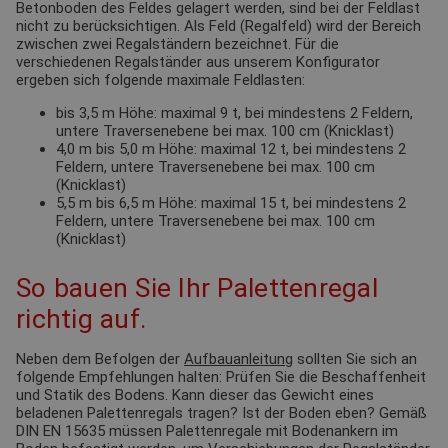
Betonboden des Feldes gelagert werden, sind bei der Feldlast
nicht zu berücksichtigen. Als Feld (Regalfeld) wird der Bereich
zwischen zwei Regalständern bezeichnet. Für die
verschiedenen Regalständer aus unserem Konfigurator
ergeben sich folgende maximale Feldlasten:
bis 3,5 m Höhe: maximal 9 t, bei mindestens 2 Feldern,
untere Traversenebene bei max. 100 cm (Knicklast)
4,0 m bis 5,0 m Höhe: maximal 12 t, bei mindestens 2
Feldern, untere Traversenebene bei max. 100 cm
(Knicklast)
5,5 m bis 6,5 m Höhe: maximal 15 t, bei mindestens 2
Feldern, untere Traversenebene bei max. 100 cm
(Knicklast)
So bauen Sie Ihr Palettenregal
richtig auf.
Neben dem Befolgen der
Aufbauanleitung
sollten Sie sich an
folgende Empfehlungen halten: Prüfen Sie die Beschaffenheit
und Statik des Bodens. Kann dieser das Gewicht eines
beladenen Palettenregals tragen? Ist der Boden eben? Gemäß
DIN EN 15635 müssen Palettenregale mit Bodenankern im