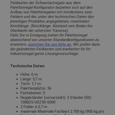
Feldlasten der Schwerlastregale aus dem
Palettenregal-Konfigurator beziehen sich auf den
Aufbau von Palettenegalen mit mindestens zwei
Feldern und der, unter den technischen Daten des
jeweiligen Produktes angegebenen, maximalen
Knicklänge. (Knicklänge: Abstand vom Boden bis
Oberkante der untersten Traverse).
Falls Sie in Erwägung ziehen Ihr Palettenregal
abweichend von unseren Standardkonfigurationen zu
erweitern,
sprechen Sie uns bitte an.
Wir prüfen dann
die geänderten Feldlasten und erarbeiten für Ihr
Industrieregal gerne Lösungsvorschläge.
Technische Daten
Höhe: 6 m
Länge: 5,7 m
Tiefe: 1,1 m
Palettenplätze: 36
Fachebenen: 5
Regalständer (vorverzinkt): 3 Ständer ERU
100B25-USZ50-6000
2 Felder á 2,7 m
maximale Maximale Fachlast 2.700 kg (900 kg pro