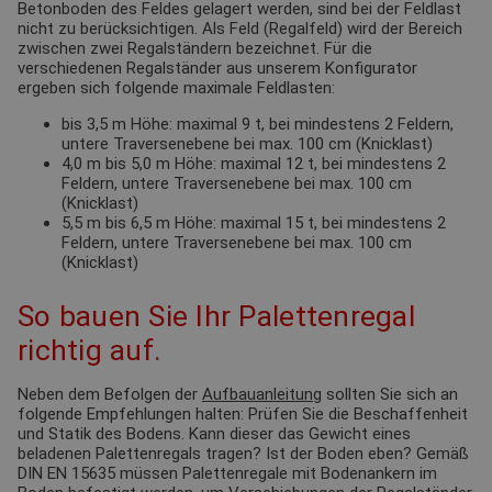
Betonboden des Feldes gelagert werden, sind bei der Feldlast
nicht zu berücksichtigen. Als Feld (Regalfeld) wird der Bereich
zwischen zwei Regalständern bezeichnet. Für die
verschiedenen Regalständer aus unserem Konfigurator
ergeben sich folgende maximale Feldlasten:
bis 3,5 m Höhe: maximal 9 t, bei mindestens 2 Feldern,
untere Traversenebene bei max. 100 cm (Knicklast)
4,0 m bis 5,0 m Höhe: maximal 12 t, bei mindestens 2
Feldern, untere Traversenebene bei max. 100 cm
(Knicklast)
5,5 m bis 6,5 m Höhe: maximal 15 t, bei mindestens 2
Feldern, untere Traversenebene bei max. 100 cm
(Knicklast)
So bauen Sie Ihr Palettenregal
richtig auf.
Neben dem Befolgen der
Aufbauanleitung
sollten Sie sich an
folgende Empfehlungen halten: Prüfen Sie die Beschaffenheit
und Statik des Bodens. Kann dieser das Gewicht eines
beladenen Palettenregals tragen? Ist der Boden eben? Gemäß
DIN EN 15635 müssen Palettenregale mit Bodenankern im