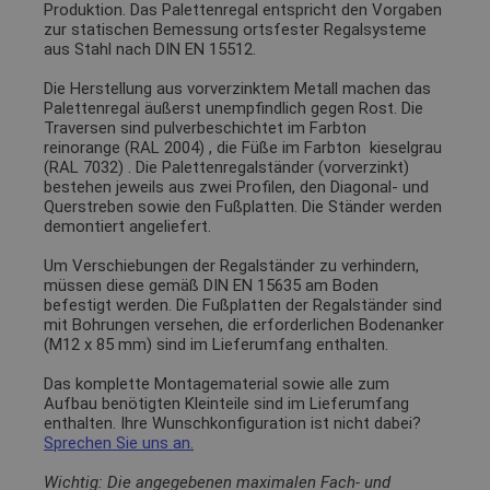
Produktion. Das Palettenregal entspricht den Vorgaben
zur statischen Bemessung ortsfester Regalsysteme
aus Stahl nach DIN EN 15512.
Die Herstellung aus vorverzinktem Metall machen das
Palettenregal äußerst unempfindlich gegen Rost. Die
Traversen sind pulverbeschichtet im Farbton
reinorange (RAL 2004)
, die Füße im Farbton
kieselgrau
(RAL 7032)
. Die Palettenregalständer (vorverzinkt)
bestehen jeweils aus zwei Profilen, den Diagonal- und
Querstreben sowie den Fußplatten. Die Ständer werden
demontiert angeliefert.
Um Verschiebungen der Regalständer zu verhindern,
müssen diese gemäß DIN EN 15635 am Boden
befestigt werden. Die Fußplatten der Regalständer sind
mit Bohrungen versehen, die erforderlichen Bodenanker
(M12 x 85 mm) sind im Lieferumfang enthalten.
Das komplette Montagematerial sowie alle zum
Aufbau benötigten Kleinteile sind im Lieferumfang
enthalten. Ihre Wunschkonfiguration ist nicht dabei?
Sprechen Sie uns an.
Wichtig: Die angegebenen maximalen Fach- und