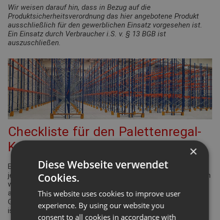
Wir weisen darauf hin, dass in Bezug auf die
Produktsicherheitsverordnung das hier angebotene Produkt
ausschließlich für den gewerblichen Einsatz vorgesehen ist.
Ein Einsatz durch Verbraucher i.S. v. § 13 BGB ist
auszuschließen.
Checkliste für den Palettenregal-
Konfigurator
×
Diese Webseite verwendet
Bei der Planung Ihrer Regalanlage für Palettenregale gibt es
Cookies.
jede Menge Punkte zu überprüfen und einzuhalten. Viele davon
werden durch die Arbeitsstättenverordnung geregelt. Aber
This website uses cookies to improve user
auch Ergonomie und Effizienz spielen eine bedeutende Rolle.
Gleiches gilt für die Funktionsdefinition des Lagers: Wie hoch
experience. By using our website you
ist der Warenumschlag? Wie groß ist die Produktvielfalt?
consent to all cookies in accordance with