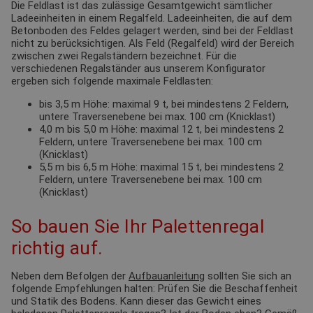
Die Feldlast ist das zulässige Gesamtgewicht sämtlicher
Ladeeinheiten in einem Regalfeld. Ladeeinheiten, die auf dem
Betonboden des Feldes gelagert werden, sind bei der Feldlast
nicht zu berücksichtigen. Als Feld (Regalfeld) wird der Bereich
zwischen zwei Regalständern bezeichnet. Für die
verschiedenen Regalständer aus unserem Konfigurator
ergeben sich folgende maximale Feldlasten:
bis 3,5 m Höhe: maximal 9 t, bei mindestens 2 Feldern,
untere Traversenebene bei max. 100 cm (Knicklast)
4,0 m bis 5,0 m Höhe: maximal 12 t, bei mindestens 2
Feldern, untere Traversenebene bei max. 100 cm
(Knicklast)
5,5 m bis 6,5 m Höhe: maximal 15 t, bei mindestens 2
Feldern, untere Traversenebene bei max. 100 cm
(Knicklast)
So bauen Sie Ihr Palettenregal
richtig auf.
Neben dem Befolgen der
Aufbauanleitung
sollten Sie sich an
folgende Empfehlungen halten: Prüfen Sie die Beschaffenheit
und Statik des Bodens. Kann dieser das Gewicht eines