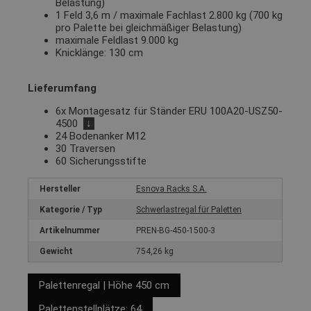
Belastung)
1 Feld 3,6 m / maximale Fachlast 2.800 kg (700 kg
pro Palette bei gleichmäßiger Belastung)
maximale Feldlast 9.000 kg
Knicklänge: 130 cm
Lieferumfang
6x Montagesatz für Ständer ERU 100A20-USZ50-
4500
↓
24 Bodenanker M12
30 Traversen
60 Sicherungsstifte
Hersteller
Esnova Racks S.A.
Kategorie / Typ
Schwerlastregal für Paletten
Artikelnummer
PREN-BG-450-1500-3
Gewicht
754,26 kg
Palettenregal | Höhe 450 cm
Palettenstellplätze: 64