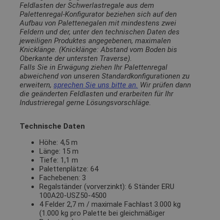
Feldlasten der Schwerlastregale aus dem
Palettenregal-Konfigurator beziehen sich auf den
Aufbau von Palettenegalen mit mindestens zwei
Feldern und der, unter den technischen Daten des
jeweiligen Produktes angegebenen, maximalen
Knicklänge. (Knicklänge: Abstand vom Boden bis
Oberkante der untersten Traverse).
Falls Sie in Erwägung ziehen Ihr Palettenregal
abweichend von unseren Standardkonfigurationen zu
erweitern,
sprechen Sie uns bitte an.
Wir prüfen dann
die geänderten Feldlasten und erarbeiten für Ihr
Industrieregal gerne Lösungsvorschläge.
Technische Daten
Höhe: 4,5 m
Länge: 15 m
Tiefe: 1,1 m
Palettenplätze: 64
Fachebenen: 3
Regalständer (vorverzinkt): 6 Ständer ERU
100A20-USZ50-4500
4 Felder 2,7 m / maximale Fachlast 3.000 kg
(1.000 kg pro Palette bei gleichmäßiger