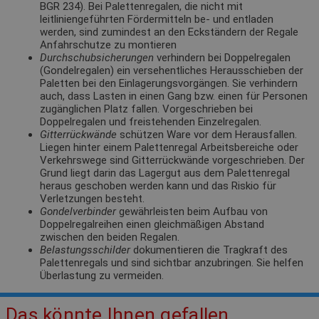
BGR 234). Bei Palettenregalen, die nicht mit
leitliniengeführten Fördermitteln be- und entladen
werden, sind zumindest an den Eckständern der Regale
Anfahrschutze zu montieren
Durchschubsicherungen
verhindern bei Doppelregalen
(Gondelregalen) ein versehentliches Herausschieben der
Paletten bei den Einlagerungsvorgängen. Sie verhindern
auch, dass Lasten in einen Gang bzw. einen für Personen
zugänglichen Platz fallen. Vorgeschrieben bei
Doppelregalen und freistehenden Einzelregalen.
Gitterrückwände
schützen Ware vor dem Herausfallen.
Liegen hinter einem Palettenregal Arbeitsbereiche oder
Verkehrswege sind Gitterrückwände vorgeschrieben. Der
Grund liegt darin das Lagergut aus dem Palettenregal
heraus geschoben werden kann und das Riskio für
Verletzungen besteht.
Gondelverbinder
gewährleisten beim Aufbau von
Doppelregalreihen einen gleichmäßigen Abstand
zwischen den beiden Regalen.
Belastungsschilder
dokumentieren die Tragkraft des
Palettenregals und sind sichtbar anzubringen. Sie helfen
Überlastung zu vermeiden.
Das könnte Ihnen gefallen.