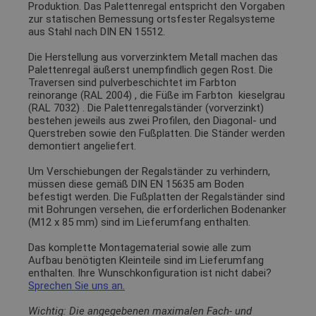
Produktion. Das Palettenregal entspricht den Vorgaben
zur statischen Bemessung ortsfester Regalsysteme
aus Stahl nach DIN EN 15512.
Die Herstellung aus vorverzinktem Metall machen das
Palettenregal äußerst unempfindlich gegen Rost. Die
Traversen sind pulverbeschichtet im Farbton
reinorange (RAL 2004)
, die Füße im Farbton
kieselgrau
(RAL 7032)
. Die Palettenregalständer (vorverzinkt)
bestehen jeweils aus zwei Profilen, den Diagonal- und
Querstreben sowie den Fußplatten. Die Ständer werden
demontiert angeliefert.
Um Verschiebungen der Regalständer zu verhindern,
müssen diese gemäß DIN EN 15635 am Boden
befestigt werden. Die Fußplatten der Regalständer sind
mit Bohrungen versehen, die erforderlichen Bodenanker
(M12 x 85 mm) sind im Lieferumfang enthalten.
Das komplette Montagematerial sowie alle zum
Aufbau benötigten Kleinteile sind im Lieferumfang
enthalten. Ihre Wunschkonfiguration ist nicht dabei?
Sprechen Sie uns an.
Wichtig: Die angegebenen maximalen Fach- und