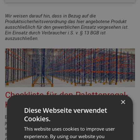
Wir weisen darauf hin, dass in Bezug auf die
Produktsicherheitsverordnung das hier angebotene Produkt
ausschließlich für den gewerblichen Einsatz vorgesehen ist.
Ein Einsatz durch Verbraucher i.S. v. § 13 BGB ist
auszuschließen.
Checkliste für den Palettenregal-
×
Konfigurator
Diese Webseite verwendet
Cookies.
Bei der Planung Ihrer Regalanlage für Palettenregale gibt es
jede Menge Punkte zu überprüfen und einzuhalten. Viele davon
This website uses cookies to improve user
werden durch die Arbeitsstättenverordnung geregelt. Aber
auch Ergonomie und Effizienz spielen eine bedeutende Rolle.
experience. By using our website you
Gleiches gilt für die Funktionsdefinition des Lagers: Wie hoch