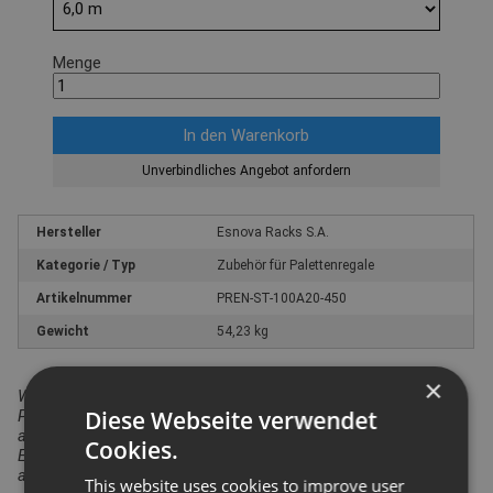
Menge
Unverbindliches Angebot anfordern
Hersteller
Esnova Racks S.A.
Kategorie / Typ
Zubehör für Palettenregale
Artikelnummer
PREN-ST-100A20-450
Gewicht
54,23 kg
×
Wir weisen darauf hin, dass in Bezug auf die
Diese Webseite verwendet
Produktsicherheitsverordnung das hier angebotene Produkt
ausschließlich für den gewerblichen Einsatz vorgesehen ist.
Cookies.
Ein Einsatz durch Verbraucher i.S. v. § 13 BGB ist
auszuschließen.
This website uses cookies to improve user