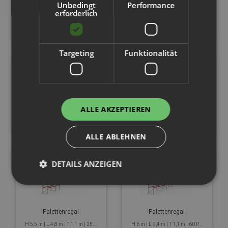
Unbedingt
Performance
erforderlich
Palettenregal
Palettenregal
H 3 m | L 29 m | T 1,1 m | 93 Pa...
H 6 m | L 11,3 m | T 1,1 m | 72 ...
Targeting
Funktionalität
ALLE AKZEPTIEREN
Palettenregal
Palettenregal
H 2,5 m | L 14,1 m | T 1,1 m | 4...
H 6 m | L 20,6 m | T 1,1 m | 132...
ALLE ABLEHNEN
DETAILS ANZEIGEN
Palettenregal
Palettenregal
H 5,5 m | L 4,8 m | T 1,1 m | 25...
H 6 m | L 9,4 m | T 1,1 m | 60 P...