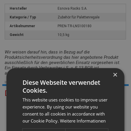
Hersteller
Esnova Racks S.A.
Kategorie / Typ
Zubehör für Palettenregale
Artikelnummer
PREN-TR-LNS100180
Gewicht
10,5 kg
Wir weisen darauf hin, dass in Bezug auf die
Produktsicherheitsverordnung das hier angebotene Produkt
ausschließlich für den gewerblichen Einsatz vorgesehen ist.
Ein Einsatz durch Verbraucher i.S. v. § 13 BGB ist
×
auszuschließen.
Diese Webseite verwendet
Im Sortiment seit: 21.01.2021
|
Datenstand: 18.06.2025
Cookies.
Das könnte Ihnen gefallen.
This website uses cookies to improve user
experience. By using our website you
consent to all cookies in accordance with
our Cookie Policy.
Weitere Informationen