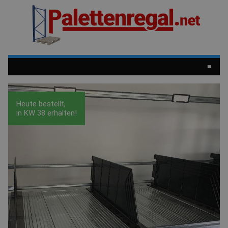
≡
Heute bestellt,
in
KW 38
erhalten!