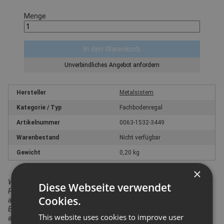
Menge
Unverbindliches Angebot anfordern
Hersteller
Metalsistem
Kategorie / Typ
Fachbodenregal
Artikelnummer
0063-1532-3449
Warenbestand
Nicht verfügbar
Gewicht
0,20 kg
×
Wir weisen darauf hin, dass in Bezug auf die
Diese Webseite verwendet
Produktsicherheitsverordnung das hier angebotene Produkt
Cookies.
ausschließlich für den gewerblichen Einsatz vorgesehen ist.
Ein Einsatz durch Verbraucher i.S. v. § 13 BGB ist
This website uses cookies to improve user
auszuschließen.