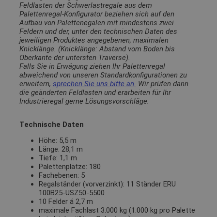
Feldlasten der Schwerlastregale aus dem
Palettenregal-Konfigurator beziehen sich auf den
Aufbau von Palettenegalen mit mindestens zwei
Feldern und der, unter den technischen Daten des
jeweiligen Produktes angegebenen, maximalen
Knicklänge. (Knicklänge: Abstand vom Boden bis
Oberkante der untersten Traverse).
Falls Sie in Erwägung ziehen Ihr Palettenregal
abweichend von unseren Standardkonfigurationen zu
erweitern,
sprechen Sie uns bitte an.
Wir prüfen dann
die geänderten Feldlasten und erarbeiten für Ihr
Industrieregal gerne Lösungsvorschläge.
Technische Daten
Höhe: 5,5 m
Länge: 28,1 m
Tiefe: 1,1 m
Palettenplätze: 180
Fachebenen: 5
Regalständer (vorverzinkt): 11 Ständer ERU
100B25-USZ50-5500
10 Felder á 2,7 m
maximale Fachlast 3.000 kg (1.000 kg pro Palette