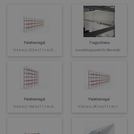
Palettenregal
Tragschiene
H 4,5 m | L 22,5 m | T 1,1 m | 9...
Aussteifungsprofil für Wasserfal...
Palettenregal
Palettenregal
H 6,5 m | L 10,4 m | T 1,1 m | 6...
H 5,5 m | L 28,1 m | T 1,1 m | 1...