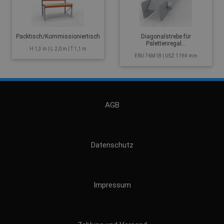
Packtisch/Kommissioniertisch
Diagonalstrebe für
Palettenregal...
H 1,3 m | L 2,0 m | T 1,1 m
ERU 76M18 | USZ 1194 mm
AGB
Datenschutz
Impressum