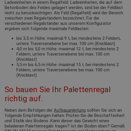
Ladeeinheiten in einem Regalfeld. Ladeeinheiten, die auf dem
Betonboden des Feldes gelagert werden, sind bei der Feldlast
nicht zu berücksichtigen. Als Feld (Regalfeld) wird der Bereich
zwischen zwei Regalständern bezeichnet. Für die
verschiedenen Regalständer aus unserem Konfigurator
ergeben sich folgende maximale Feldlasten:
bis 3,5 m Höhe: maximal 9 t, bei mindestens 2 Feldern,
untere Traversenebene bei max. 100 cm (Knicklast)
4,0 m bis 5,0 m Höhe: maximal 12 t, bei mindestens 2
Feldern, untere Traversenebene bei max. 100 cm
(Knicklast)
5,5 m bis 6,5 m Höhe: maximal 15 t, bei mindestens 2
Feldern, untere Traversenebene bei max. 100 cm
(Knicklast)
So bauen Sie Ihr Palettenregal
richtig auf.
Neben dem Befolgen der
Aufbauanleitung
sollten Sie sich an
folgende Empfehlungen halten: Prüfen Sie die Beschaffenheit
und Statik des Bodens. Kann dieser das Gewicht eines
beladenen Palettenregals tragen? Ist der Boden eben? Gemäß