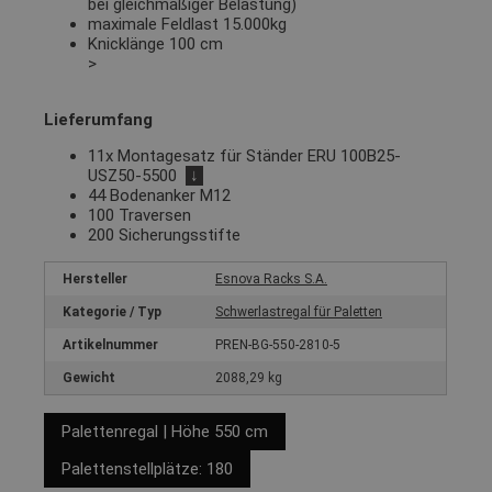
bei gleichmäßiger Belastung)
maximale Feldlast 15.000kg
Knicklänge 100 cm
>
Lieferumfang
11x Montagesatz für Ständer ERU 100B25-
USZ50-5500
↓
44 Bodenanker M12
100 Traversen
200 Sicherungsstifte
Hersteller
Esnova Racks S.A.
Kategorie / Typ
Schwerlastregal für Paletten
Artikelnummer
PREN-BG-550-2810-5
Gewicht
2088,29 kg
Palettenregal | Höhe 550 cm
Palettenstellplätze: 180