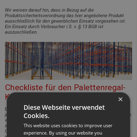
Wir weisen darauf hin, dass in Bezug auf die
Produktsicherheitsverordnung das hier angebotene Produkt
ausschließlich für den gewerblichen Einsatz vorgesehen ist.
Ein Einsatz durch Verbraucher i.S. v. § 13 BGB ist
auszuschließen.
Checkliste für den Palettenregal-
Konfigurator
×
Diese Webseite verwendet
Bei der Planung Ihrer Regalanlage für Palettenregale gibt es
Cookies.
jede Menge Punkte zu überprüfen und einzuhalten. Viele davon
werden durch die Arbeitsstättenverordnung geregelt. Aber
This website uses cookies to improve user
auch Ergonomie und Effizienz spielen eine bedeutende Rolle.
Gleiches gilt für die Funktionsdefinition des Lagers: Wie hoch
experience. By using our website you
ist der Warenumschlag? Wie groß ist die Produktvielfalt?