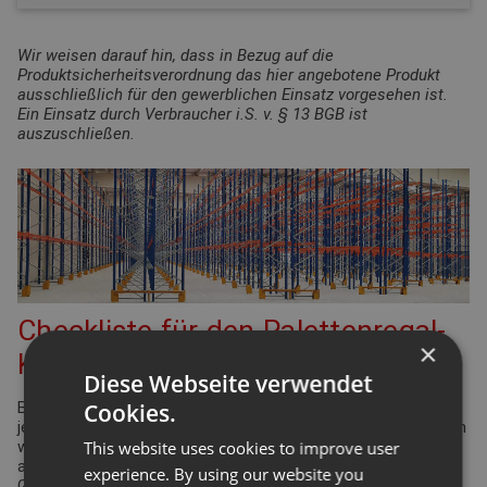
Wir weisen darauf hin, dass in Bezug auf die
Produktsicherheitsverordnung das hier angebotene Produkt
ausschließlich für den gewerblichen Einsatz vorgesehen ist.
Ein Einsatz durch Verbraucher i.S. v. § 13 BGB ist
auszuschließen.
Checkliste für den Palettenregal-
×
Konfigurator
Diese Webseite verwendet
Cookies.
Bei der Planung Ihrer Regalanlage für Palettenregale gibt es
jede Menge Punkte zu überprüfen und einzuhalten. Viele davon
This website uses cookies to improve user
werden durch die Arbeitsstättenverordnung geregelt. Aber
auch Ergonomie und Effizienz spielen eine bedeutende Rolle.
experience. By using our website you
Gleiches gilt für die Funktionsdefinition des Lagers: Wie hoch