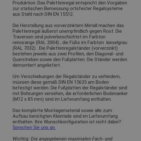
Produktion. Das Palettenregal entspricht den Vorgaben
zur statischen Bemessung ortsfester Regalsysteme
aus Stahl nach DIN EN 15512.
Die Herstellung aus vorverzinktem Metall machen das
Palettenregal äußerst unempfindlich gegen Rost. Die
Traversen sind pulverbeschichtet im Farbton
reinorange (RAL 2004)
, die Füße im Farbton
kieselgrau
(RAL 7032)
. Die Palettenregalständer (vorverzinkt)
bestehen jeweils aus zwei Profilen, den Diagonal- und
Querstreben sowie den Fußplatten. Die Ständer werden
demontiert angeliefert.
Um Verschiebungen der Regalständer zu verhindern,
müssen diese gemäß DIN EN 15635 am Boden
befestigt werden. Die Fußplatten der Regalständer sind
mit Bohrungen versehen, die erforderlichen Bodenanker
(M12 x 85 mm) sind im Lieferumfang enthalten.
Das komplette Montagematerial sowie alle zum
Aufbau benötigten Kleinteile sind im Lieferumfang
enthalten. Ihre Wunschkonfiguration ist nicht dabei?
Sprechen Sie uns an.
Wichtig: Die angegebenen maximalen Fach- und