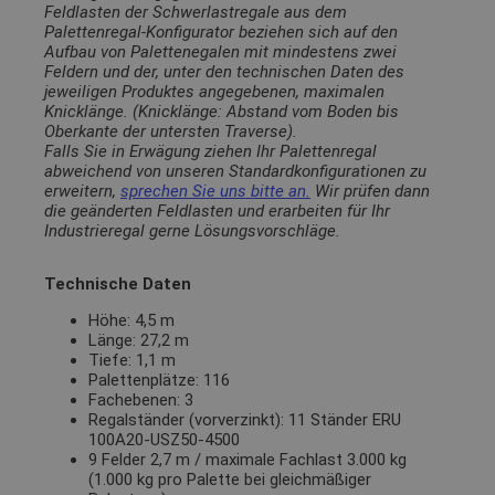
Feldlasten der Schwerlastregale aus dem
Palettenregal-Konfigurator beziehen sich auf den
Aufbau von Palettenegalen mit mindestens zwei
Feldern und der, unter den technischen Daten des
jeweiligen Produktes angegebenen, maximalen
Knicklänge. (Knicklänge: Abstand vom Boden bis
Oberkante der untersten Traverse).
Falls Sie in Erwägung ziehen Ihr Palettenregal
abweichend von unseren Standardkonfigurationen zu
erweitern,
sprechen Sie uns bitte an.
Wir prüfen dann
die geänderten Feldlasten und erarbeiten für Ihr
Industrieregal gerne Lösungsvorschläge.
Technische Daten
Höhe: 4,5 m
Länge: 27,2 m
Tiefe: 1,1 m
Palettenplätze: 116
Fachebenen: 3
Regalständer (vorverzinkt): 11 Ständer ERU
100A20-USZ50-4500
9 Felder 2,7 m / maximale Fachlast 3.000 kg
(1.000 kg pro Palette bei gleichmäßiger