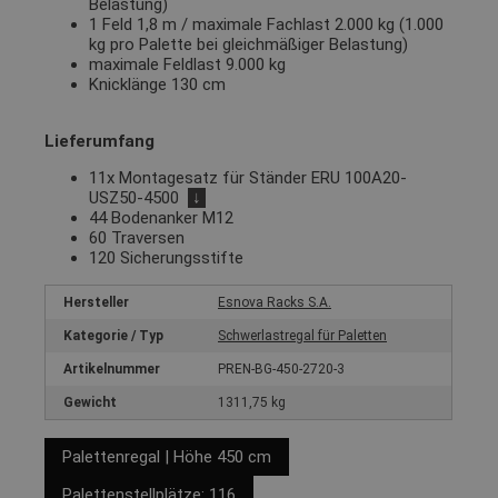
Belastung)
1 Feld 1,8 m / maximale Fachlast 2.000 kg (1.000
kg pro Palette bei gleichmäßiger Belastung)
maximale Feldlast 9.000 kg
Knicklänge 130 cm
Lieferumfang
11x Montagesatz für Ständer ERU 100A20-
USZ50-4500
↓
44 Bodenanker M12
60 Traversen
120 Sicherungsstifte
Hersteller
Esnova Racks S.A.
Kategorie / Typ
Schwerlastregal für Paletten
Artikelnummer
PREN-BG-450-2720-3
Gewicht
1311,75 kg
Palettenregal | Höhe 450 cm
Palettenstellplätze: 116