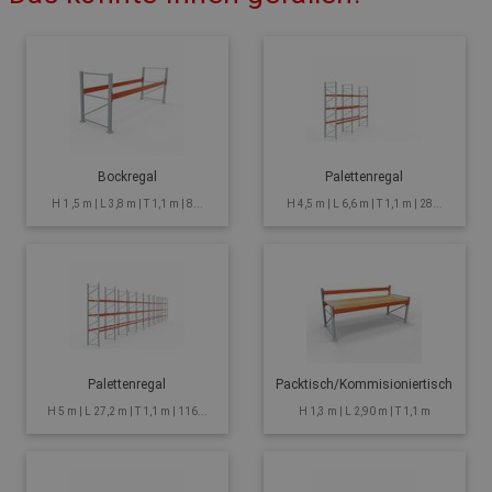
Bockregal
Palettenregal
H 1 ,5 m | L 3,8 m | T 1,1 m | 8...
H 4,5 m | L 6,6 m | T 1,1 m | 28...
Palettenregal
Packtisch/Kommisioniertisch
H 5 m | L 27,2 m | T 1,1 m | 116...
H 1,3 m | L 2,90 m | T 1,1 m