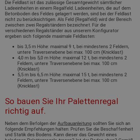
Die Feldlast ist das zulässige Gesamtgewicht sämtlicher
Ladeeinheiten in einem Regalfeld. Ladeeinheiten, die auf dem
Betonboden des Feldes gelagert werden, sind bei der Feldlast
nicht zu berücksichtigen. Als Feld (Regalfeld) wird der Bereich
zwischen zwei Regalständern bezeichnet. Für die
verschiedenen Regalständer aus unserem Konfigurator
ergeben sich folgende maximale Feldlasten:
bis 3,5 m Höhe: maximal 9 t, bei mindestens 2 Feldern,
untere Traversenebene bei max. 100 cm (Knicklast)
4,0 m bis 5,0 m Höhe: maximal 12 t, bei mindestens 2
Feldern, untere Traversenebene bei max. 100 cm
(Knicklast)
5,5 m bis 6,5 m Höhe: maximal 15 t, bei mindestens 2
Feldern, untere Traversenebene bei max. 100 cm
(Knicklast)
So bauen Sie Ihr Palettenregal
richtig auf.
Neben dem Befolgen der
Aufbauanleitung
sollten Sie sich an
folgende Empfehlungen halten: Prüfen Sie die Beschaffenheit
und Statik des Bodens. Kann dieser das Gewicht eines