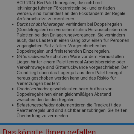
BGR 234). Bei Palettenregalen, die nicht mit
leitliniengeführten Fördermitteln be- und entladen
werden, sind zumindest an den Eckständern der Regale
Anfahrschutze zu montieren
Durchschubsicherungen
verhindern bei Doppelregalen
(Gondelregalen) ein versehentliches Herausschieben der
Paletten bei den Einlagerungsvorgängen. Sie verhindern
auch, dass Lasten in einen Gang bzw. einen für Personen
zugänglichen Platz fallen. Vorgeschrieben bei
Doppelregalen und freistehenden Einzelregalen.
Gitterrückwände
schützen Ware vor dem Herausfallen.
Liegen hinter einem Palettenregal Arbeitsbereiche oder
Verkehrswege sind Gitterrückwände vorgeschrieben. Der
Grund liegt darin das Lagergut aus dem Palettenregal
heraus geschoben werden kann und das Riskio für
Verletzungen besteht.
Gondelverbinder
gewährleisten beim Aufbau von
Doppelregalreihen einen gleichmäßigen Abstand
zwischen den beiden Regalen.
Belastungsschilder
dokumentieren die Tragkraft des
Palettenregals und sind sichtbar anzubringen. Sie helfen
Überlastung zu vermeiden.
Das könnte Ihnen gefallen.