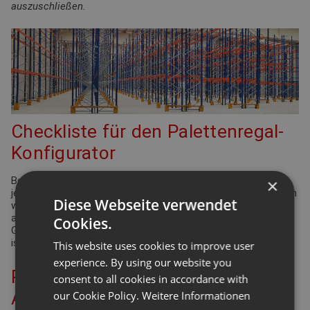
auszuschließen.
Checkliste für den Palettenregal-
Konfigurator
Bei der Planung Ihrer Regalanlage für Palettenregale gibt es
×
jede Menge Punkte zu überprüfen und einzuhalten. Viele davon
Diese Webseite verwendet
werden durch die Arbeitsstättenverordnung geregelt. Aber
auch Ergonomie und Effizienz spielen eine bedeutende Rolle.
Cookies.
Gleiches gilt für die Funktionsdefinition des Lagers: Wie hoch
ist der Warenumschlag? Wie groß ist die Produktvielfalt?
This website uses cookies to improve user
experience. By using our website you
Planung Ihrer Palettenregal-
consent to all cookies in accordance with
Anlage – berücksichtigen Sie die
our Cookie Policy.
Weitere Informationen