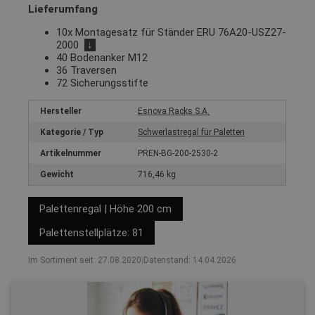
Lieferumfang
10x Montagesatz für Ständer ERU 76A20-USZ27-
2000
↓
40 Bodenanker M12
36 Traversen
72 Sicherungsstifte
Hersteller
Esnova Racks S.A.
Kategorie / Typ
Schwerlastregal für Paletten
Artikelnummer
PREN-BG-200-2530-2
Gewicht
716,46 kg
Palettenregal | Höhe 200 cm
Palettenstellplätze: 81
Im Sortiment seit: 27.08.2020
|
Datenstand: 14.04.2026