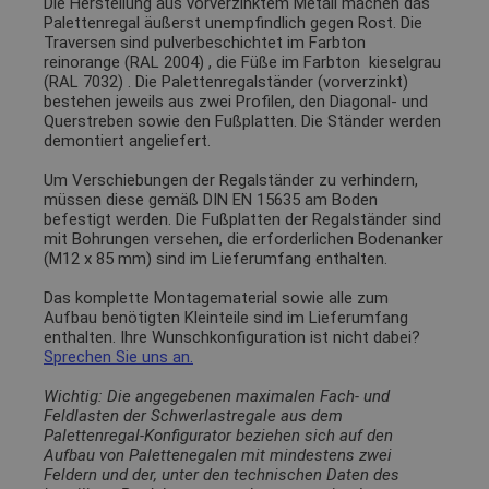
Die Herstellung aus vorverzinktem Metall machen das
Palettenregal äußerst unempfindlich gegen Rost. Die
Traversen sind pulverbeschichtet im Farbton
reinorange (RAL 2004)
, die Füße im Farbton
kieselgrau
(RAL 7032)
. Die Palettenregalständer (vorverzinkt)
bestehen jeweils aus zwei Profilen, den Diagonal- und
Querstreben sowie den Fußplatten. Die Ständer werden
demontiert angeliefert.
Um Verschiebungen der Regalständer zu verhindern,
müssen diese gemäß DIN EN 15635 am Boden
befestigt werden. Die Fußplatten der Regalständer sind
mit Bohrungen versehen, die erforderlichen Bodenanker
(M12 x 85 mm) sind im Lieferumfang enthalten.
Das komplette Montagematerial sowie alle zum
Aufbau benötigten Kleinteile sind im Lieferumfang
enthalten. Ihre Wunschkonfiguration ist nicht dabei?
Sprechen Sie uns an.
Wichtig: Die angegebenen maximalen Fach- und
Feldlasten der Schwerlastregale aus dem
Palettenregal-Konfigurator beziehen sich auf den
Aufbau von Palettenegalen mit mindestens zwei
Feldern und der, unter den technischen Daten des