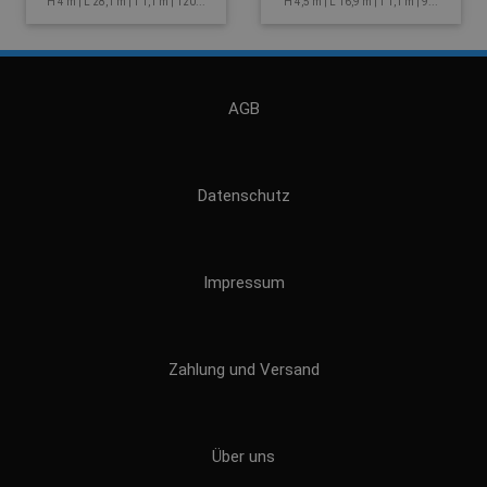
H 4 m | L 28,1 m | T 1,1 m | 120...
H 4,5 m | L 16,9 m | T 1,1 m | 9...
AGB
Datenschutz
Impressum
Zahlung und Versand
Über uns