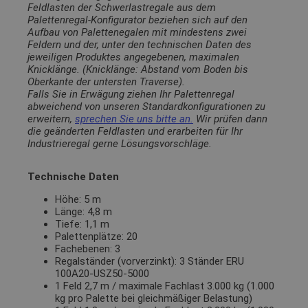
Feldlasten der Schwerlastregale aus dem
Palettenregal-Konfigurator beziehen sich auf den
Aufbau von Palettenegalen mit mindestens zwei
Feldern und der, unter den technischen Daten des
jeweiligen Produktes angegebenen, maximalen
Knicklänge. (Knicklänge: Abstand vom Boden bis
Oberkante der untersten Traverse).
Falls Sie in Erwägung ziehen Ihr Palettenregal
abweichend von unseren Standardkonfigurationen zu
erweitern,
sprechen Sie uns bitte an.
Wir prüfen dann
die geänderten Feldlasten und erarbeiten für Ihr
Industrieregal gerne Lösungsvorschläge.
Technische Daten
Höhe: 5 m
Länge: 4,8 m
Tiefe: 1,1 m
Palettenplätze: 20
Fachebenen: 3
Regalständer (vorverzinkt): 3 Ständer ERU
100A20-USZ50-5000
1 Feld 2,7 m / maximale Fachlast 3.000 kg (1.000
kg pro Palette bei gleichmäßiger Belastung)