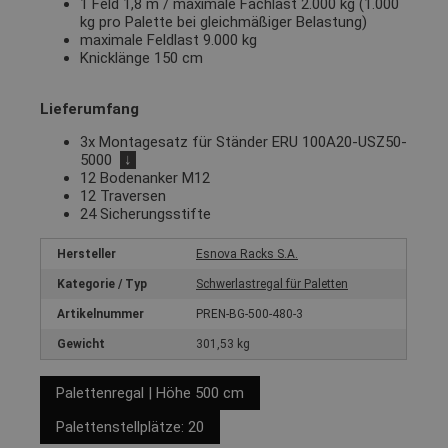
1 Feld 1,8 m / maximale Fachlast 2.000 kg (1.000
kg pro Palette bei gleichmäßiger Belastung)
maximale Feldlast 9.000 kg
Knicklänge 150 cm
Lieferumfang
3x Montagesatz für Ständer ERU 100A20-USZ50-
5000
↓
12 Bodenanker M12
12 Traversen
24 Sicherungsstifte
Hersteller
Esnova Racks S.A.
Kategorie / Typ
Schwerlastregal für Paletten
Artikelnummer
PREN-BG-500-480-3
Gewicht
301,53 kg
Palettenregal | Höhe 500 cm
Palettenstellplätze: 20