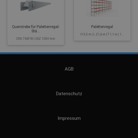
Querstrebe für Palettenregal-
Palettenregal
Stä...
H 5,5 m | L 21,6 m | T 1,1 m | 1...
ERU 76M18 | USZ 1054 mm
AGB
Datenschutz
Impressum