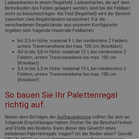
Ladeeinheiten in einem Regalfeld. Ladeeinheiten, die auf dem
Betonboden des Feldes gelagert werden, sind bei der Feldlast
nicht zu berücksichtigen. Als Feld (Regalfeld) wird der Bereich
zwischen zwei Regalständern bezeichnet. Für die
verschiedenen Regalständer aus unserem Konfigurator
ergeben sich folgende maximale Feldlasten:
bis 3,5 m Höhe: maximal 9 t, bei mindestens 2 Feldern,
untere Traversenebene bei max. 100 cm (Knicklast)
4,0 m bis 5,0 m Höhe: maximal 12 t, bei mindestens 2
Feldern, untere Traversenebene bei max. 100 cm
(Knicklast)
5,5 m bis 6,5 m Höhe: maximal 15 t, bei mindestens 2
Feldern, untere Traversenebene bei max. 100 cm
(Knicklast)
So bauen Sie Ihr Palettenregal
richtig auf.
Neben dem Befolgen der
Aufbauanleitung
sollten Sie sich an
folgende Empfehlungen halten: Prüfen Sie die Beschaffenheit
und Statik des Bodens. Kann dieser das Gewicht eines
beladenen Palettenregals tragen? Ist der Boden eben? Gemäß