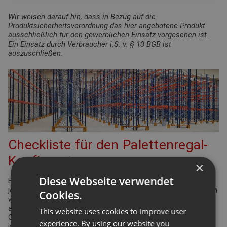
Wir weisen darauf hin, dass in Bezug auf die
Produktsicherheitsverordnung das hier angebotene Produkt
ausschließlich für den gewerblichen Einsatz vorgesehen ist.
Ein Einsatz durch Verbraucher i.S. v. § 13 BGB ist
auszuschließen.
Checkliste für den Palettenregal-
Konfigurator
×
Diese Webseite verwendet
Bei der Planung Ihrer Regalanlage für Palettenregale gibt es
jede Menge Punkte zu überprüfen und einzuhalten. Viele davon
Cookies.
werden durch die Arbeitsstättenverordnung geregelt. Aber
auch Ergonomie und Effizienz spielen eine bedeutende Rolle.
This website uses cookies to improve user
Gleiches gilt für die Funktionsdefinition des Lagers: Wie hoch
experience. By using our website you
ist der Warenumschlag? Wie groß ist die Produktvielfalt?