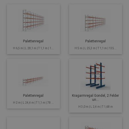
Palettenregal
Palettenregal
H 6,5 m | L 28,1 m | T 1,1 m | 1...
H 5 m | L 25,3 m | T 1,1 m | 135...
Palettenregal
Kragarmregal Gondel, 2 Felder
un...
H 2 m | L 24,4 m | T 1,1 m | 78 ...
H 3,0 m | L 2,4 m | T 1,68 m