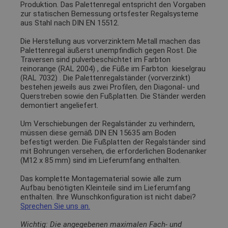
Produktion. Das Palettenregal entspricht den Vorgaben
zur statischen Bemessung ortsfester Regalsysteme
aus Stahl nach DIN EN 15512.
Die Herstellung aus vorverzinktem Metall machen das
Palettenregal äußerst unempfindlich gegen Rost. Die
Traversen sind pulverbeschichtet im Farbton
reinorange (RAL 2004)
, die Füße im Farbton
kieselgrau
(RAL 7032)
. Die Palettenregalständer (vorverzinkt)
bestehen jeweils aus zwei Profilen, den Diagonal- und
Querstreben sowie den Fußplatten. Die Ständer werden
demontiert angeliefert.
Um Verschiebungen der Regalständer zu verhindern,
müssen diese gemäß DIN EN 15635 am Boden
befestigt werden. Die Fußplatten der Regalständer sind
mit Bohrungen versehen, die erforderlichen Bodenanker
(M12 x 85 mm) sind im Lieferumfang enthalten.
Das komplette Montagematerial sowie alle zum
Aufbau benötigten Kleinteile sind im Lieferumfang
enthalten. Ihre Wunschkonfiguration ist nicht dabei?
Sprechen Sie uns an.
Wichtig: Die angegebenen maximalen Fach- und