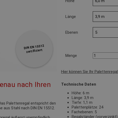
Höhe
Länge
Ebenen
DIN EN 15512
zertifiziert
Menge
Hier können Sie Ihr Palettenrega
genau nach Ihren
Technische Daten
Höhe: 6 m
Länge: 3,9 m
Tiefe: 1,1 m
as Palettenregal entspricht den
Palettenplätze: 24
e aus Stahl nach DIN EN 15512.
Fachebenen: 5
Regalständer (vorverzinkt
nregal äußerst unempfindlich