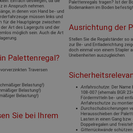
klein. Einfach deswegen, da die
Palettenregals tragen? Ist der
tz in Anspruch nehmen.
Bodenankern im Boden befestigt
änge, in denen von Hand be- und
förderfahrzeuge müssen links und
ch für die Hauptgänge zwischen
Ausrichtung der P
 der Art des Lagerguts und der
emlos möglich sein. Auch die Art
lagerung.
Stellen Sie die Regalständer so
zur Be- und Entladerichtung zeige
doch einmal von einem Stapler a
Unebenheiten auszugleichen.
n Palettenregal?
e vorverzinkten Traversen
Sicherheitsrelevan
eichmäßiger Belastung!)
Anfahrschutze:
Der Name b
chmäßiger Belastung!)
108-007 (ehemals BGR 234).
hmäßiger Belastung!)
Fördermitteln be- und ent
Anfahrschutze zu montie
Durchschubsicherungen
ve
en Sie bei Ihrem
Herausschieben der Palett
Lasten in einen Gang bzw. 
Doppelregalen und freisteh
Gitterrückwände
schützen 