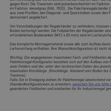
gegen Rost. Die Traversen sind pulverbeschichtet im Farbto
im Farbton
kieselgrau (RAL 7032)
. Die Palettenregalständer 
aus zwei Profilen, den Diagonal- und Querstreben sowie den 
demontiert angeliefert.
Um Verschiebungen der Regalständer zu verhindern, müssen
Boden befestigt werden. Die Fußplatten der Regalständer sin
erforderlichen Bodenanker (M12 x 85 mm) sind im Lieferumfa
Das komplette Montagematerial sowie alle zum Aufbau benötig
Lieferumfang enthalten. Ihre Wunschkonfiguration ist nicht 
Wichtig: Die angegebenen maximalen Fach- und Feldlasten d
Palettenregal-Konfigurator beziehen sich auf den Aufbau von
zwei Feldern und der, unter den technischen Daten des jewei
maximalen Knicklänge. (Knicklänge: Abstand vom Boden bis O
Traverse).
Falls Sie in Erwägung ziehen Ihr Palettenregal abweichend vo
Standardkonfigurationen zu erweitern,
sprechen Sie uns bitte 
geänderten Feldlasten und erarbeiten für Ihr Industrieregal g