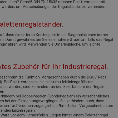
 Boden eben? Gemäß DIN EN 15635 müssen Palettenregale mit
 werden, um Verschiebungen der Regalständer zu vermeiden.
alettenregalständer.
 auf, dass die unteren Knotenpunkte der Diagonalstreben immer
n. Damit gewährleisten Sie eine höhere Stabilität, falls das Regal
ngefahren wird. Verwenden Sie Unterlegbleche, um leichte
tes Zubehör für Ihr Industrieregal.
eschreibt die Funktion. Vorgeschrieben durch die DGUV Regel
 Bei Palettenregalen, die nicht mit leitliniengeführten
laden werden, sind zumindest an den Eckständern der Regale
ren
rhindern bei Doppelregalen (Gondelregalen) ein versehentliches
en bei den Einlagerungsvorgängen. Sie verhindern auch, dass
einen für Personen zugänglichen Platz fallen. Vorgeschrieben bei
enden Einzelregalen.
Ware vor dem Herausfallen. Liegen hinter einem Palettenregal