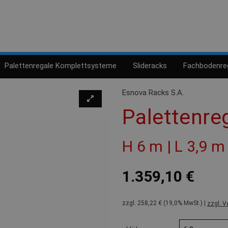
Palettenregale Komplettsysteme
Slideracks
Fachbodenre
Esnova Racks S.A.
Palettenre
H 6 m | L 3,9 m
1.359,10 €
zzgl. 258,22 € (19,0% MwSt.) |
zzgl. V