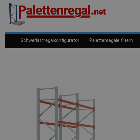
Schwerlastregalkonfigurator
Palettenregale filtern