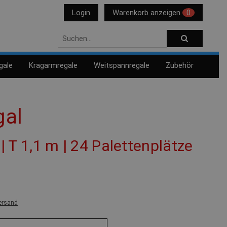
Login
Warenkorb anzeigen
0
gale
Kragarmregale
Weitspannregale
Zubehör
gal
 | T 1,1 m | 24 Palettenplätze
ersand