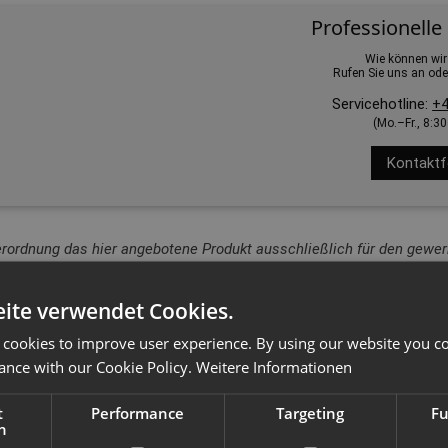
Professionelle
Wie können wir
Rufen Sie uns an ode
Servicehotline:
+4
(Mo.–Fr., 8:3
Kontaktf
erordnung das hier angebotene Produkt ausschließlich für den gewerb
ite verwendet Cookies.
 cookies to improve user experience. By using our website you co
ance with our Cookie Policy.
Weitere Informationen
t
Performance
Targeting
Fu
h