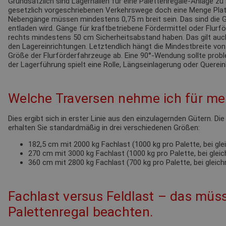
Grundsätzlich sind Lagerhallen für eine Palettenregale-Anlage zu 
gesetzlich vorgeschriebenen Verkehrswege doch eine Menge Pla
Nebengänge müssen mindestens 0,75 m breit sein. Das sind die G
entladen wird. Gänge für kraftbetriebene Fördermittel oder Flur
rechts mindestens 50 cm Sicherheitsabstand haben. Das gilt au
den Lagereinrichtungen. Letztendlich hängt die Mindestbreite von
Größe der Flurförderfahrzeuge ab. Eine 90°-Wendung sollte probl
der Lagerführung spielt eine Rolle, Längseinlagerung oder Querein
Welche Traversen nehme ich für mei
Dies ergibt sich in erster Linie aus den einzulagernden Gütern. Di
erhalten Sie standardmäßig in drei verschiedenen Größen:
182,5 cm mit 2000 kg Fachlast (1000 kg pro Palette, bei gl
270 cm mit 3000 kg Fachlast (1000 kg pro Palette, bei glei
360 cm mit 2800 kg Fachlast (700 kg pro Palette, bei gleic
Fachlast versus Feldlast – das müss
Palettenregal beachten.