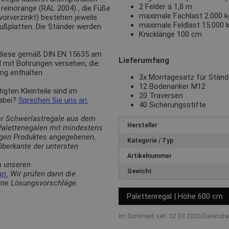
2 Felder á 1,8 m
n
reinorange (RAL 2004)
, die Füße
maximale Fachlast 2.000 kg
(vorverzinkt) bestehen jeweils
maximale Feldlast 15.000 
Fußplatten. Die Ständer werden
Knicklänge 100 cm
 diese gemäß DIN EN 15635 am
Lieferumfang
d mit Bohrungen versehen, die
ng enthalten.
3x Montagesatz für Stän
12 Bodenanker M12
ten Kleinteile sind im
20 Traversen
dabei?
Sprechen Sie uns an.
40 Sicherungsstifte
er Schwerlastregale aus dem
Hersteller
 Palettenegalen mit mindestens
ligen Produktes angegebenen,
Kategorie / Typ
berkante der untersten
Artikelnummer
n unseren
Gewicht
an.
Wir prüfen dann die
erne Lösungsvorschläge.
Palettenregal | Höhe 600 cm
Im Sortiment seit: 02.09.2020
|
Datensta