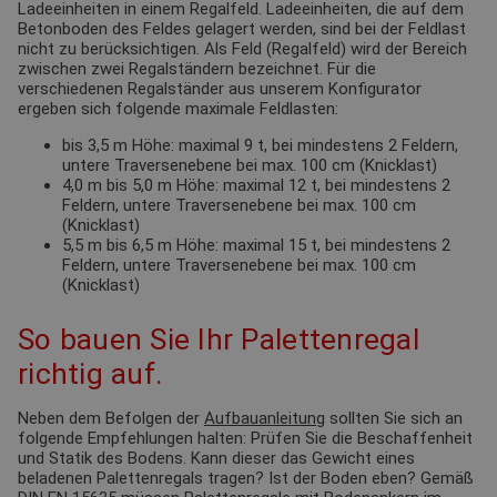
Ladeeinheiten in einem Regalfeld. Ladeeinheiten, die auf dem
Betonboden des Feldes gelagert werden, sind bei der Feldlast
nicht zu berücksichtigen. Als Feld (Regalfeld) wird der Bereich
zwischen zwei Regalständern bezeichnet. Für die
verschiedenen Regalständer aus unserem Konfigurator
ergeben sich folgende maximale Feldlasten:
bis 3,5 m Höhe: maximal 9 t, bei mindestens 2 Feldern,
untere Traversenebene bei max. 100 cm (Knicklast)
4,0 m bis 5,0 m Höhe: maximal 12 t, bei mindestens 2
Feldern, untere Traversenebene bei max. 100 cm
(Knicklast)
5,5 m bis 6,5 m Höhe: maximal 15 t, bei mindestens 2
Feldern, untere Traversenebene bei max. 100 cm
(Knicklast)
So bauen Sie Ihr Palettenregal
richtig auf.
Neben dem Befolgen der
Aufbauanleitung
sollten Sie sich an
folgende Empfehlungen halten: Prüfen Sie die Beschaffenheit
und Statik des Bodens. Kann dieser das Gewicht eines
beladenen Palettenregals tragen? Ist der Boden eben? Gemäß