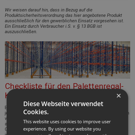
Wir weisen darauf hin, dass in Bezug auf die
Produktsicherheitsverordnung das hier angebotene Produkt
ausschließlich für den gewerblichen Einsatz vorgesehen ist.
Ein Einsatz durch Verbraucher i.S. v. § 13 BGB ist
auszuschließen.
Checkliste für den Palettenregal-
×
Konfigurator
Diese Webseite verwendet
Bei der Planung Ihrer Regalanlage für Palettenregale gibt es
Cookies.
jede Menge Punkte zu überprüfen und einzuhalten. Viele davon
werden durch die Arbeitsstättenverordnung geregelt. Aber
This website uses cookies to improve user
auch Ergonomie und Effizienz spielen eine bedeutende Rolle.
experience. By using our website you
Gleiches gilt für die Funktionsdefinition des Lagers: Wie hoch
ist der Warenumschlag? Wie groß ist die Produktvielfalt?