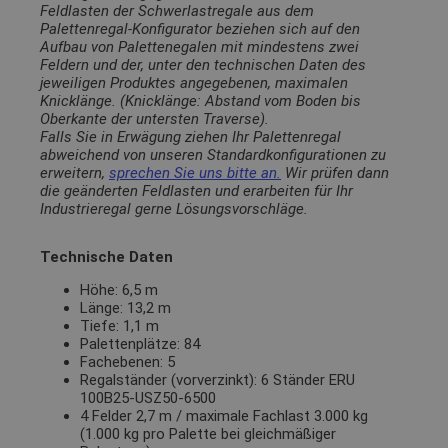
Feldlasten der Schwerlastregale aus dem
Palettenregal-Konfigurator beziehen sich auf den
Aufbau von Palettenegalen mit mindestens zwei
Feldern und der, unter den technischen Daten des
jeweiligen Produktes angegebenen, maximalen
Knicklänge. (Knicklänge: Abstand vom Boden bis
Oberkante der untersten Traverse).
Falls Sie in Erwägung ziehen Ihr Palettenregal
abweichend von unseren Standardkonfigurationen zu
erweitern,
sprechen Sie uns bitte an.
Wir prüfen dann
die geänderten Feldlasten und erarbeiten für Ihr
Industrieregal gerne Lösungsvorschläge.
Technische Daten
Höhe: 6,5 m
Länge: 13,2 m
Tiefe: 1,1 m
Palettenplätze: 84
Fachebenen: 5
Regalständer (vorverzinkt): 6 Ständer ERU
100B25-USZ50-6500
4 Felder 2,7 m / maximale Fachlast 3.000 kg
(1.000 kg pro Palette bei gleichmäßiger