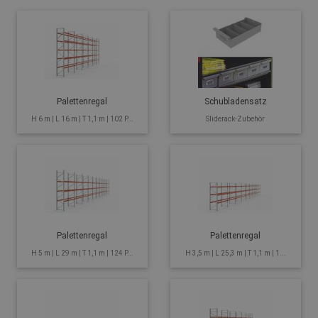
Palettenregal
Schubladensatz
H 6 m | L 16 m | T 1,1 m | 102 P...
Sliderack-Zubehör
Palettenregal
Palettenregal
H 5 m | L 29 m | T 1,1 m | 124 P...
H 3,5 m | L 25,3 m | T 1,1 m | 1...