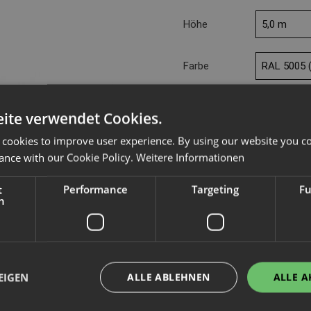
Höhe
Farbe
Menge
ite verwendet Cookies.
 cookies to improve user experience. By using our website you co
Hersteller
ance with our Cookie Policy.
Weitere Informationen
Kategorie / Typ
t
Performance
Targeting
Fu
Artikelnummer
h
Gewicht
Wir weisen darauf hin, dass in 
Produkt ausschließlich für den g
EIGEN
ALLE ABLEHNEN
ALLE A
Verbraucher i.S. v. § 13 BGB ist
Im Sortiment seit: 10.02.2021
|
Datensta