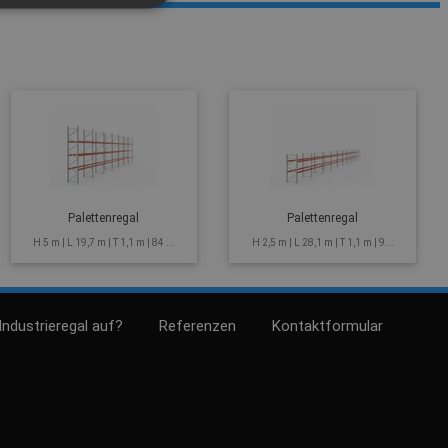
Palettenregal
Palettenregal
H 5 m | L 19,7 m | T 1,1 m | 84 ...
H 2,5 m | L 28,1 m | T 1,1 m | 9...
Industrieregal auf?
Referenzen
Kontaktformular