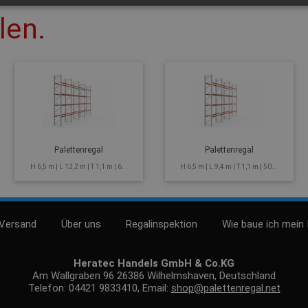
len.
Palettenregal
Palettenregal
H 6,5 m | L 12,2 m | T 1,1 m | 6...
H 6,5 m | L 9,4 m | T 1,1 m | 50...
 Versand
Über uns
Regalinspektion
Wie baue ich mein 
Heratec Handels GmbH & Co.KG
Am Wallgraben 96 26386 Wilhelmshaven, Deutschland
Telefon: 04421 9833410, Email:
shop@palettenregal.net