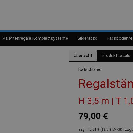
Palettenregale Komplettsysteme
Slideracks
Fachbodenre
Übersicht
Produktdetails
Katschotec
Regalstä
H 3,5 m | T 1
79,00 €
zzgl. 15,01 € (19,0% MwSt) | zzgl