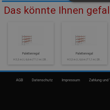
Das könnte Ihnen gefal
Palettenregal
Palettenregal
H 3,5 m | L 6,6 m | T 1,1 m | 28...
H 3,5 m | L 6,6 m | T 1,1 m | 28...
AGB
Datenschutz
Impressum
Zahlung und