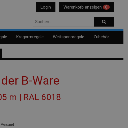
Login
Warenkorb anzeigen
0
gale
Kragarmregale
Weitspannregale
Zubehör
nder B-Ware
,05 m | RAL 6018
. Versand