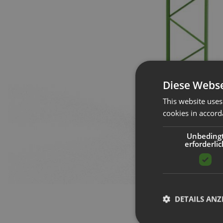
Diese Webse
This website uses
cookies in accord
Unbeding
erforderlic
DETAILS ANZ