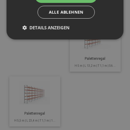
Weitspannregal,
Palettenregal
Grundsystem
ALLE ABLEHNEN
H 5 m | L 5,7 m | T 1,1 m | 30 P...
H 3,0 m | L 2,6 m | T 0,6 m
DETAILS ANZEIGEN
Palettenregal
H 5 m | L 13,2 m | T 1,1 m | 56 ...
Palettenregal
H 5,5 m | L 23,4 m | T 1,1 m | 1...