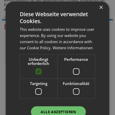
ausschließlich für den gewerblichen Einsatz vorgesehen ist.
Ein Einsatz durch Verbraucher i.S. v. § 13 BGB ist
×
auszuschließen.
Diese Webseite verwendet
Im Sortiment seit: 02.02.2021
|
Datenstand: 10.09.2021
Cookies.
Das könnte Ihnen gefallen.
This website uses cookies to improve user
experience. By using our website you
consent to all cookies in accordance with
our Cookie Policy.
Weitere Informationen
Unbedingt
Performance
erforderlich
Palettenregal
Palettenregal
H 5 m | L 6,6 m | T 1,1 m | 35 P...
H 6,5 m | L 11,3 m | T 1,1 m | 6...
Targeting
Funktionalität
ALLE AKZEPTIEREN