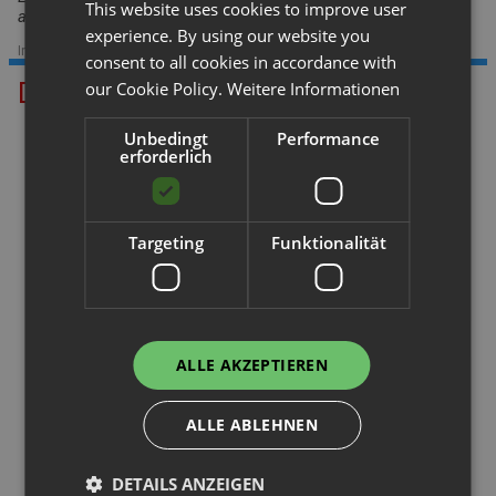
This website uses cookies to improve user
auszuschließen.
experience. By using our website you
Im Sortiment seit: 28.01.2021
|
Datenstand: 02.06.2022
consent to all cookies in accordance with
Das könnte Ihnen gefallen.
our Cookie Policy.
Weitere Informationen
Unbedingt
Performance
erforderlich
Targeting
Funktionalität
Palettenregal
Palettenregal
H 5,5 m | L 13,2 m | T 1,1 m | 8...
H 4,5 m | L 30,9 m | T 1,1 m | 1...
ALLE AKZEPTIEREN
ALLE ABLEHNEN
DETAILS ANZEIGEN
Palettenregal
Palettenregal