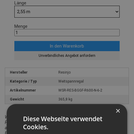
Länge
Menge
Unverbindliches Angebot anfordern
Hersteller
Resinjo
Kategorie / Typ
Weitspannregal
Artikelnummer
WSR-RES-BGGF-R600-N-6-2
Gewicht
365,8 kg
×
Wir weisen darauf hin, dass in Bezug auf die
Diese Webseite verwendet
Produktsicherheitsverordnung das hier angebotene Produkt
Cookies.
ausschließlich für den gewerblichen Einsatz vorgesehen ist.
Ein Einsatz durch Verbraucher i.S. v. § 13 BGB ist